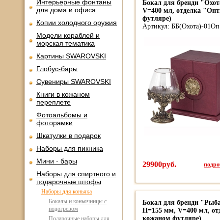
Интерьерные фонтаны
Бокал для бренди "Охот
для дома и офиса
V=400 мл, отделка "Оп
футляре)
Копии холодного оружия
Артикул: ББ(Охота)-01Оп
Модели кораблей и
морская тематика
Картины SWAROVSKI
Глобус-бары
Сувениры SWAROVSKI
Книги в кожаном
переплете
Фотоальбомы и
фоторамки
Шкатулки в подарок
Наборы для пикника
Мини - бары
29900руб.
подроб
Наборы для спиртного и
подарочные штофы
Наборы для коньяка
Бокалы и коньячницы с
Бокал для бренди "Рыба
подогревом
Н=155 мм, V=400 мл, от
кожаном футляре)
Подарочные наборы для