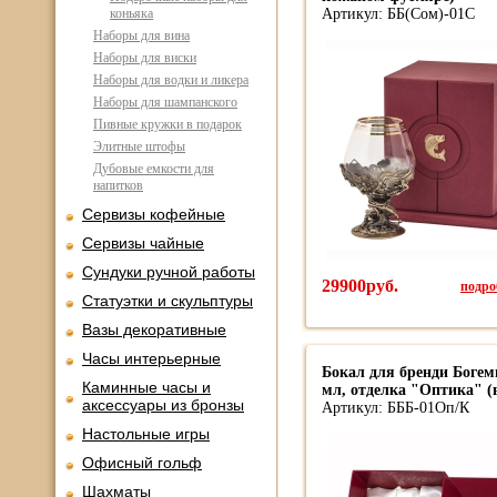
коньяка
Артикул: ББ(Сом)-01С
Наборы для вина
Наборы для виски
Наборы для водки и ликера
Наборы для шампанского
Пивные кружки в подарок
Элитные штофы
Дубовые емкости для
напитков
Сервизы кофейные
Сервизы чайные
Сундуки ручной работы
29900руб.
подроб
Статуэтки и скульптуры
Вазы декоративные
Часы интерьерные
Бокал для бренди Богем
Каминные часы и
мл, отделка "Оптика" (
аксессуары из бронзы
Артикул: БББ-01Оп/К
Настольные игры
Офисный гольф
Шахматы