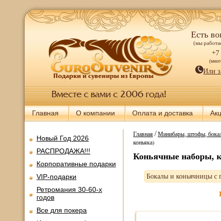
Есть во
(мы работае
+7
(мно
Или з
Главная
О компании
Оплата и доставка
Ак
/
Главная
Минибары, штофы, бокал
Новый Год 2026
коньяка)
РАСПРОДАЖА!!!
Коньячные наборы, к
Корпоративные подарки
VIP-подарки
Бокалы и коньячницы с 
Ретромания 30-60-х
годов
Все для покера