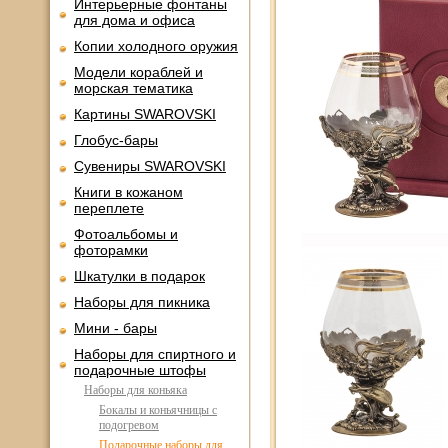
Интерьерные фонтаны
для дома и офиса
Копии холодного оружия
Модели кораблей и
морская тематика
Картины SWAROVSKI
Глобус-бары
Сувениры SWAROVSKI
Книги в кожаном
переплете
Фотоальбомы и
фоторамки
Шкатулки в подарок
Наборы для пикника
Мини - бары
Наборы для спиртного и
подарочные штофы
Наборы для коньяка
Бокалы и коньячницы с
подогревом
Подарочные наборы для