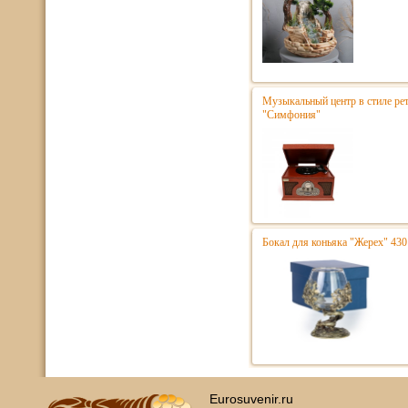
Музыкальный центр в стиле р
"Симфония"
Бокал для коньяка "Жерех" 430
Eurosuvenir.ru