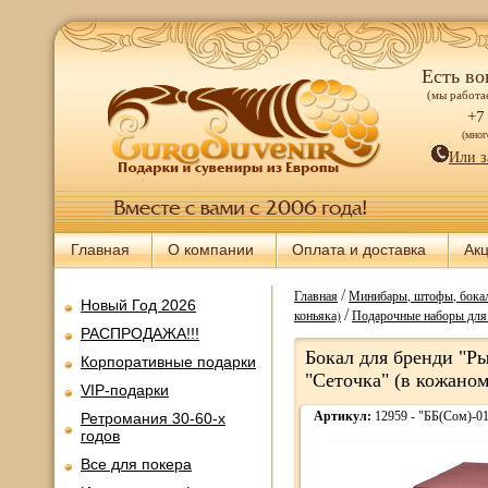
Есть во
(мы работае
+7
(мно
Или з
Главная
О компании
Оплата и доставка
Ак
/
Главная
Минибары, штофы, бокал
Новый Год 2026
/
коньяка)
Подарочные наборы для
РАСПРОДАЖА!!!
Бокал для бренди "Ры
Корпоративные подарки
"Сеточка" (в кожаном
VIP-подарки
Артикул:
12959 - "ББ(Сом)-0
Ретромания 30-60-х
годов
Все для покера