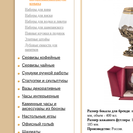
коньяка
Наборы для вина
Наборы для виски
Наборы для водки и ликера
Наборы для шампанского
Пивные кружки в подарок
Элитные штофы
Дубовые емкости для
напитков
Сервизы кофейные
Сервизы чайные
Сундуки ручной работы
Статуэтки и скульптуры
Вазы декоративные
Часы интерьерные
Каминные часы и
аксессуары из бронзы
Размер бокала для бренди
: 
мм, объем - 400 мл.
Настольные игры
Размер кожаного футляра
: 
Офисный гольф
185 мм.
Производство:
Россия.
Шахматы