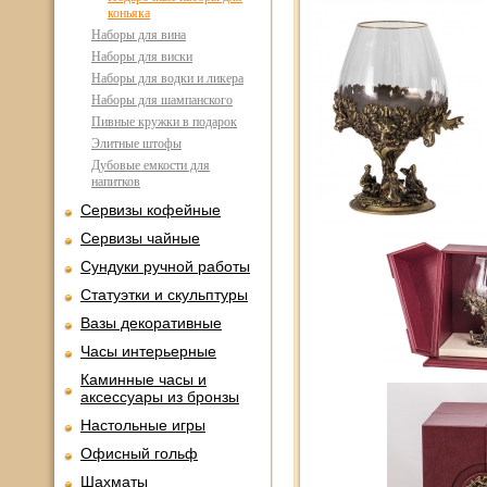
коньяка
Наборы для вина
Наборы для виски
Наборы для водки и ликера
Наборы для шампанского
Пивные кружки в подарок
Элитные штофы
Дубовые емкости для
напитков
Сервизы кофейные
Сервизы чайные
Сундуки ручной работы
Статуэтки и скульптуры
Вазы декоративные
Часы интерьерные
Каминные часы и
аксессуары из бронзы
Настольные игры
Офисный гольф
Шахматы