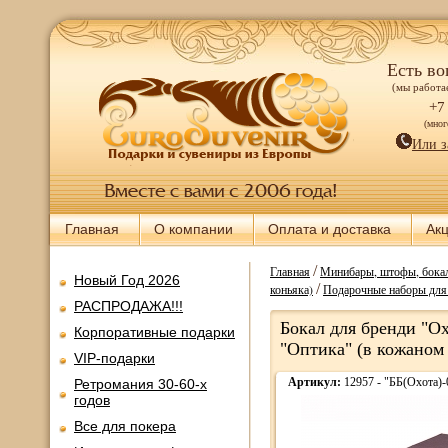
Есть во
(мы работае
+7
(мно
Или з
Главная
О компании
Оплата и доставка
Ак
/
Главная
Минибары, штофы, бокал
Новый Год 2026
/
коньяка)
Подарочные наборы для
РАСПРОДАЖА!!!
Бокал для бренди "Ох
Корпоративные подарки
"Оптика" (в кожаном
VIP-подарки
Артикул:
12957 - "ББ(Охота)
Ретромания 30-60-х
годов
Все для покера