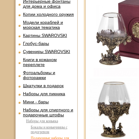
Интерьерные фонтаны
для дома и офиса
Копии холодного оружия
Модели кораблей и
морская тематика
Картины SWAROVSKI
Глобус-бары
Сувениры SWAROVSKI
Книги в кожаном
переплете
Фотоальбомы и
фоторамки
Шкатулки в подарок
Наборы для пикника
Мини - бары
Наборы для спиртного и
подарочные штофы
Наборы для коньяка
Бокалы и коньячницы с
подогревом
Подарочные наборы для