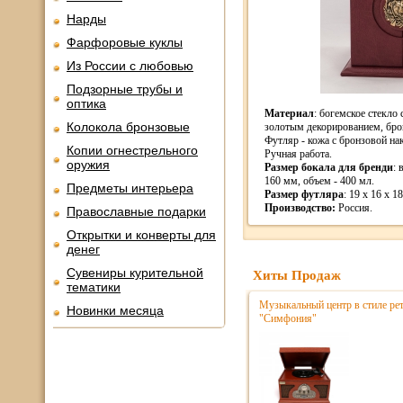
Нарды
Фарфоровые куклы
Из России с любовью
Подзорные трубы и
оптика
Материал
: богемское стекло 
Колокола бронзовые
золотым декорированием, бро
Футляр - кожа с бронзовой на
Копии огнестрельного
Ручная работа.
оружия
Размер бокала для бренди
: 
160 мм, объем - 400 мл.
Предметы интерьера
Размер футляра
: 19 x 16 x 18
Производство:
Россия.
Православные подарки
Открытки и конверты для
денег
Сувениры курительной
Хиты Продаж
тематики
Музыкальный центр в стиле р
Новинки месяца
"Симфония"