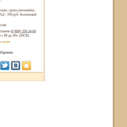
оскве:
сроки уточняйте
,
Д - 350 руб. бесплатный
ссии
сплатно
8 (800)
350-34-60
я с 08 до 20ч. (МСК)
о почте
Оценить