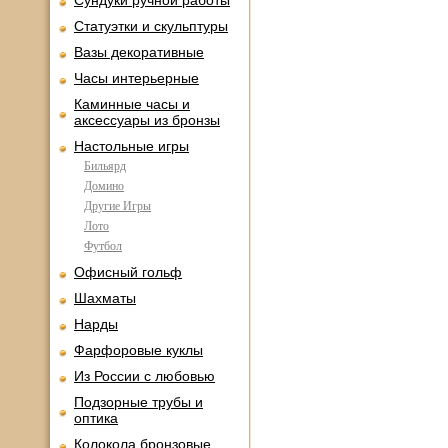
Сундуки ручной работы
Статуэтки и скульптуры
Вазы декоративные
Часы интерьерные
Каминные часы и
аксессуары из бронзы
Настольные игры
Бильярд
Домино
Другие Игры
Лото
Футбол
Офисный гольф
Шахматы
Нарды
Фарфоровые куклы
Из России с любовью
Подзорные трубы и
оптика
Колокола бронзовые