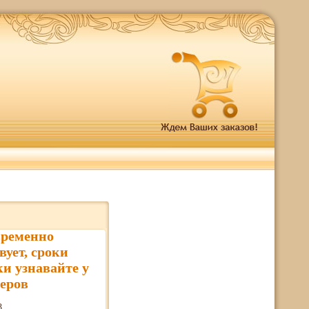
временно
вует, сроки
ки узнавайте у
еров
8