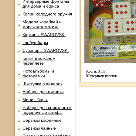
Интерьерные фонтаны
для дома и офиса
Копии холодного оружия
Модели кораблей и
морская тематика
Картины SWAROVSKI
Глобус-бары
Сувениры SWAROVSKI
Книги в кожаном
переплете
Фотоальбомы и
Кости:
3 шт
фоторамки
Материал:
пластик
Шкатулки в подарок
Наборы для пикника
Мини - бары
Наборы для спиртного и
подарочные штофы
Сервизы кофейные
Сервизы чайные