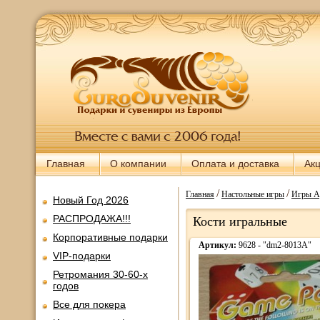
Главная
О компании
Оплата и доставка
Ак
/
/
Главная
Настольные игры
Игры А
Новый Год 2026
РАСПРОДАЖА!!!
Кости игральные
Корпоративные подарки
Артикул:
9628 - "dm2-8013A"
VIP-подарки
Ретромания 30-60-х
годов
Все для покера