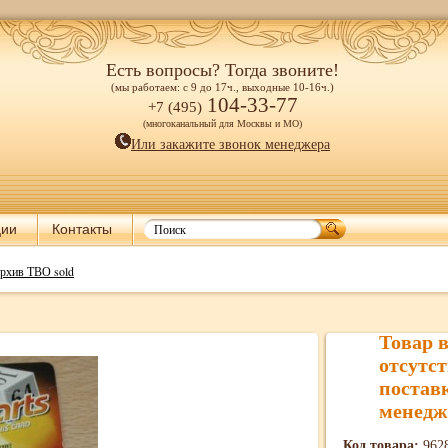
Есть вопросы? Тогда звоните!
(мы работаем: с 9 до 17ч., выходные 10-16ч.)
104-33-77
+7 (495)
(многоканальный для Москвы и МО)
Или закажите звонок менеджера
ции
Контакты
рхив ТВО sold
Товар 
отсутст
постав
менедж
Код товара:
962