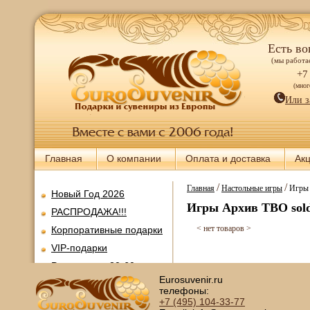
Есть во
(мы работае
+7
(мно
Или з
Главная
О компании
Оплата и доставка
Ак
/
/
Главная
Настольные игры
Игры 
Новый Год 2026
Игры Архив ТВО sol
РАСПРОДАЖА!!!
< нет товаров >
Корпоративные подарки
VIP-подарки
Ретромания 30-60-х
годов
Eurosuvenir.ru
телефоны:
Все для покера
+7 (495)
104-33-77