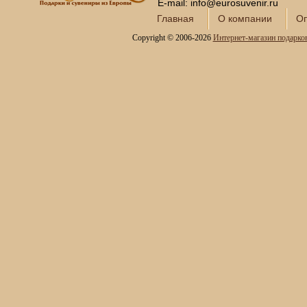
Интерьерные фонтаны
E-mail: info@eurosuvenir.ru
для дома и офиса
Главная
О компании
Оп
Копии холодного оружия
Copyright © 2006-2026
Интернет-магазин подарко
Модели кораблей и
морская тематика
Картины SWAROVSKI
Глобус-бары
Сувениры SWAROVSKI
Книги в кожаном
переплете
Фотоальбомы и
фоторамки
Шкатулки в подарок
Наборы для пикника
Мини - бары
Наборы для спиртного и
подарочные штофы
Сервизы кофейные
Сервизы чайные