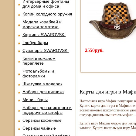
Интерьерные фонтаны
для дома и офиса
Копии холодного оружия
Модели кораблей и
морская тематика
Картины SWAROVSKI
Глобус-бары
2550руб.
Сувениры SWAROVSKI
Книги в кожаном
переплете
Фотоальбомы и
фоторамки
Шкатулки в подарок
Карты для игры в Маф
Наборы для пикника
Мини - бары
Настольная игра Мафия популярна в 
Купить карты для игры в Мафию не с
Наборы для спиртного и
всевозможные психологические улов
подарочные штофы
очередь должны вычислить мафию.
Сервизы кофейные
Купить игру Мафия можно для интере
Сервизы чайные
каталог. Купить настольную игру Ма