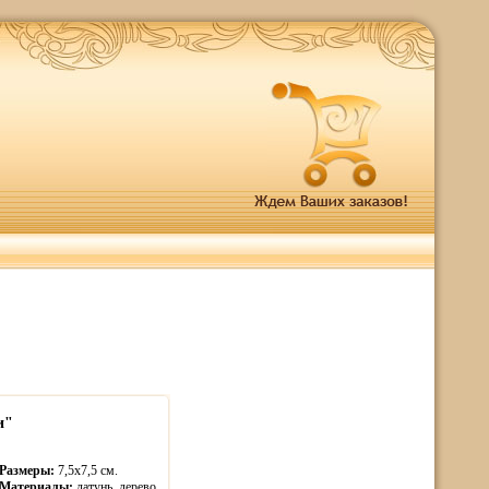
и"
Размеры:
7,5х7,5 см.
Материалы:
латунь, дерево.