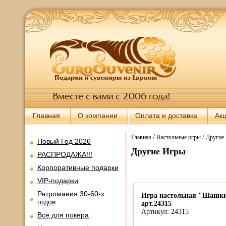
Главная
О компании
Оплата и доставка
Ак
/
/
Главная
Настольные игры
Другие
Новый Год 2026
Другие Игры
РАСПРОДАЖА!!!
Корпоративные подарки
VIP-подарки
Ретромания 30-60-х
Игра настольная "Шашки 
годов
арт.24315
Артикул: 24315
Все для покера