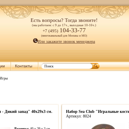
Есть вопросы? Тогда звоните!
(мы работаем: с 9 до 17ч., выходные 10-16ч.)
104-33-77
+7 (495)
(многоканальный для Москвы и МО)
Или закажите звонок менеджера
ции
Контакты
 Игры
- Дикий запад" 40х29х3 см.
Набор Sea Club "Игральные кост
Артикул: 8024
Размеры:
40 x 29 x 3 cм.