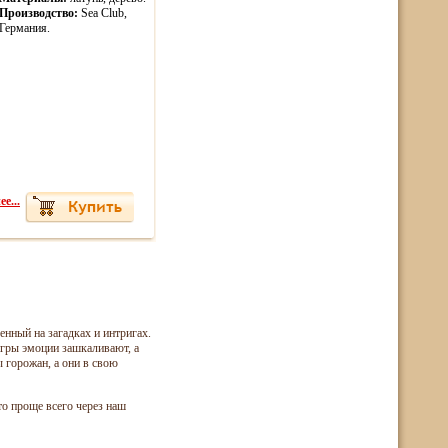
Производство:
Sea Club,
Германия.
е...
нный на загадках и интригах.
игры эмоции зашкаливают, а
 горожан, а они в свою
то проще всего через наш