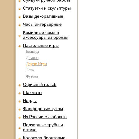
Сундуки ручной работы
Статуэтки и скульптуры
Вазы декоративные
Часы интерьерные
Каминные часы и
аксессуары из бронзы
Настольные игры
Бильярд
Домино
Другие Игры
Лото
Футбол
Офисный гольф
Шахматы
Нарды
Фарфоровые куклы
Из России с любовью
Подзорные трубы и
оптика
Колокола бронзовые