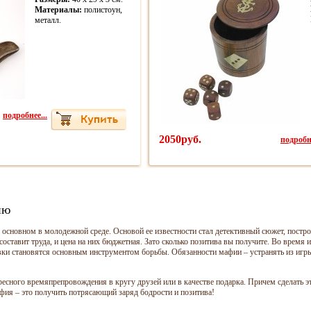
Материалы:
полистоун,
металл.
подробнее...
2050руб.
подробне
ию
основном в молодежной среде. Основой ее известности стал детективный сюжет, построе
оставит труда, и цена на них бюджетная. Зато сколько позитива вы получите. Во время 
ки становятся основным инструментом борьбы. Обязанности мафии – устранять из игры
сного времяпрепровождения в кругу друзей или в качестве подарка. Причем сделать э
фия – это получить потрясающий заряд бодрости и позитива!