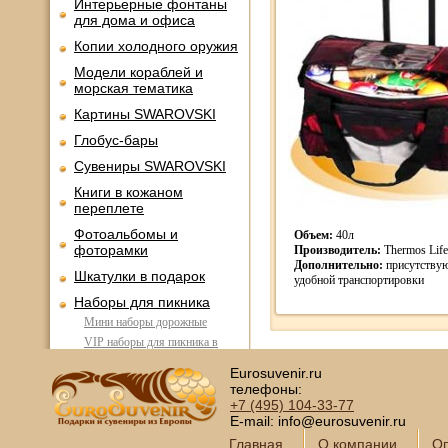
Интерьерные фонтаны
для дома и офиса
Копии холодного оружия
Модели кораблей и
морская тематика
Картины SWAROVSKI
Глобус-бары
Сувениры SWAROVSKI
Книги в кожаном
переплете
Фотоальбомы и
Объем:
40л
фоторамки
Производитель:
Thermos Life
Дополнительно:
присутствую
Шкатулки в подарок
удобной транспортировки
Наборы для пикника
Мини наборы дорожные
VIP наборы для пикника в
кейсах
Eurosuvenir.ru
Набор для пикника в
телефоны:
плетеном чемодане
+7 (495)
104-33-77
Наборы для барбекю
E-mail: info@eurosuvenir.ru
Подарочные наборы
Главная
О компании
Оп
шампуров