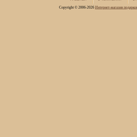
Термосы
Copyright © 2006-2026
Интернет-магазин подарко
Фляги походные
Походные стаканчики
Мини - бары
Наборы для спиртного и
подарочные штофы
Сервизы кофейные
Сервизы чайные
Сундуки ручной работы
Статуэтки и скульптуры
Вазы декоративные
Часы интерьерные
Каминные часы и
аксессуары из бронзы
Настольные игры
Офисный гольф
Шахматы
Нарды