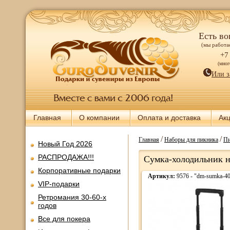
Есть во
(мы работае
+7
(мно
Или з
Главная
О компании
Оплата и доставка
Ак
/
/
Главная
Наборы для пикника
Пи
Новый Год 2026
РАСПРОДАЖА!!!
Сумка-холодильник на
Корпоративные подарки
Артикул:
9576 - "dm-sumka-4
VIP-подарки
Ретромания 30-60-х
годов
Все для покера