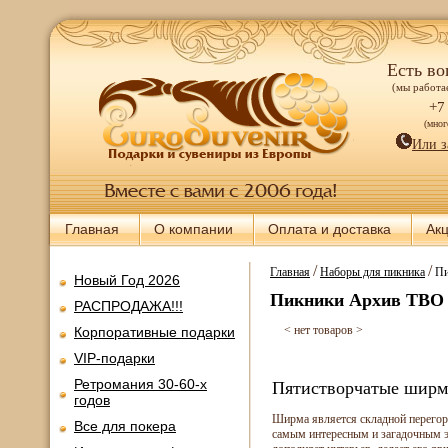
Есть во
(мы работае
+7
(мно
Или з
Главная
О компании
Оплата и доставка
Ак
/
/
Главная
Наборы для пикника
Пи
Новый Год 2026
Пикники Архив ТВО 
РАСПРОДАЖА!!!
< нет товаров >
Корпоративные подарки
VIP-подарки
Ретромания 30-60-х
Пятистворчатые ширм
годов
Ширма является складной перегоро
Все для покера
самым интересным и загадочным э