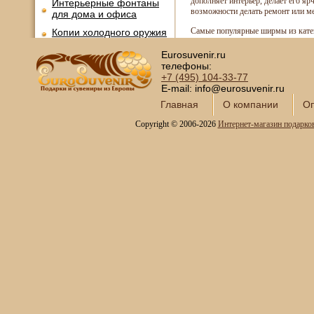
дополняет интерьер, делает его яр
Интерьерные фонтаны
возможности делать ремонт или м
для дома и офиса
Самые популярные ширмы из катег
Копии холодного оружия
Модели кораблей и
Eurosuvenir.ru
морская тематика
телефоны:
+7 (495)
104-33-77
Картины SWAROVSKI
E-mail: info@eurosuvenir.ru
Глобус-бары
Главная
О компании
Оп
Сувениры SWAROVSKI
Copyright © 2006-2026
Интернет-магазин подарко
Книги в кожаном
переплете
Фотоальбомы и
фоторамки
Шкатулки в подарок
Наборы для пикника
Мини наборы дорожные
VIP наборы для пикника в
кейсах
Набор для пикника в
плетеном чемодане
Наборы для барбекю
Подарочные наборы
шампуров