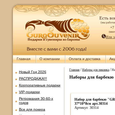
Есть во
(мы работае
+7
(мно
Или з
Главная
О компании
Оплата и доставка
Ак
/
/
Главная
Наборы для пикника
На
Новый Год 2026
Наборы для барбекю
РАСПРОДАЖА!!!
Корпоративные подарки
VIP-подарки
Ретромания 30-60-х
Набор для барбекю "G
годов
37*10*8см арт.30314
Артикул: 30314
Все для покера