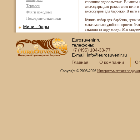
сплошное удовольствие. В нашем 
Термосы
аксессуары для разжигания печи 
аксессуаров для барбекю. В него в
Фляги походные
Походные стаканчики
Купить набор для барбекю, цена н
максимально удобно и просто: бл
Мини - бары
заказать за пару минут. Мы старае
Наборы для спиртного и
подарочные штофы
Eurosuvenir.ru
телефоны:
Сервизы кофейные
+7 (495)
104-33-77
E-mail: info@eurosuvenir.ru
Сервизы чайные
Главная
О компании
Оп
Сундуки ручной работы
Copyright © 2006-2026
Интернет-магазин подарко
Статуэтки и скульптуры
Вазы декоративные
Часы интерьерные
Каминные часы и
аксессуары из бронзы
Настольные игры
Офисный гольф
Шахматы
Нарды