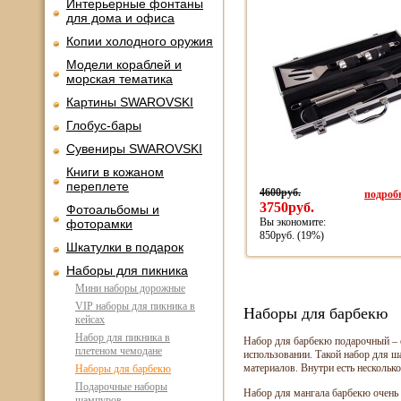
Интерьерные фонтаны
для дома и офиса
Копии холодного оружия
Модели кораблей и
морская тематика
Картины SWAROVSKI
Глобус-бары
Сувениры SWAROVSKI
Книги в кожаном
переплете
4600руб.
подробн
3750руб.
Фотоальбомы и
Вы экономите:
фоторамки
850руб. (19%)
Шкатулки в подарок
Наборы для пикника
Мини наборы дорожные
VIP наборы для пикника в
Наборы для барбекю
кейсах
Набор для пикника в
Набор для барбекю подарочный – 
плетеном чемодане
использовании. Такой набор для 
материалов. Внутри есть нескольк
Наборы для барбекю
Подарочные наборы
Набор для мангала барбекю очень 
шампуров