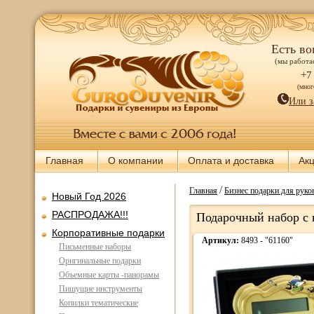
Есть во
(мы работае
+7
(мно
Или з
Главная
О компании
Оплата и доставка
Ак
/
Главная
Бизнес подарки для руков
Новый Год 2026
РАСПРОДАЖА!!!
Подарочный набор с
Корпоративные подарки
Артикул:
8493 - "61160"
Письменные наборы
Оригинальные подарки
Объемные карты -панорамы
Пишущие инструменты
Копилки тематические