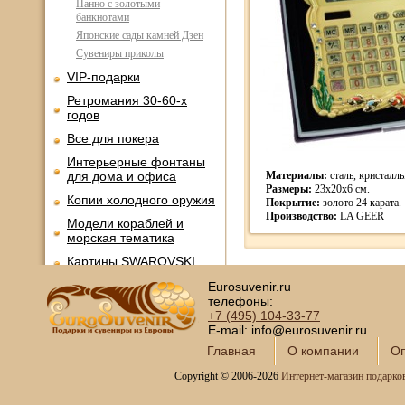
Панно с золотыми
банкнотами
Японские сады камней Дзен
Сувениры приколы
VIP-подарки
Ретромания 30-60-х
годов
Все для покера
Интерьерные фонтаны
для дома и офиса
Материалы:
сталь, кристалл
Размеры:
23х20х6 см.
Копии холодного оружия
Покрытие:
золото 24 карата.
Производство:
LA GEER
Модели кораблей и
морская тематика
Картины SWAROVSKI
Глобус-бары
Eurosuvenir.ru
телефоны:
Сувениры SWAROVSKI
+7 (495)
104-33-77
E-mail: info@eurosuvenir.ru
Книги в кожаном
переплете
Главная
О компании
Оп
Фотоальбомы и
Copyright © 2006-2026
Интернет-магазин подарко
фоторамки