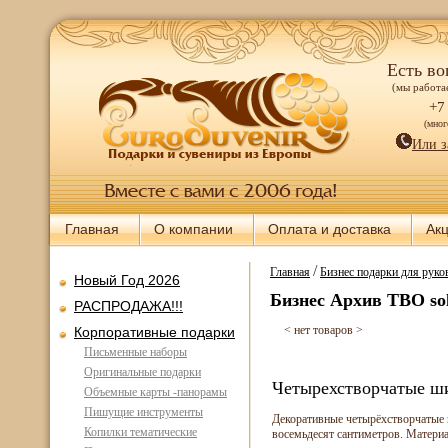
Есть во
(мы работае
+7
(мно
Или з
Главная
О компании
Оплата и доставка
Ак
/
Главная
Бизнес подарки для руков
Новый Год 2026
Бизнес Архив ТВО so
РАСПРОДАЖА!!!
< нет товаров >
Корпоративные подарки
Письменные наборы
Оригинальные подарки
Четырехстворчатые ш
Объемные карты -панорамы
Пишущие инструменты
Декоративные четырёхстворчатые 
Копилки тематические
восемьдесят сантиметров. Материал