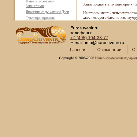
Панно с золотыми
Хиты продаж в этих категориях - 
банкнотами
Японские сады камней Дзен
На втором месте - четырехстворч
хвост которого блестит, как изумр
Сувениры приколы
VIP-подарки
Eurosuvenir.ru
телефоны:
Ретромания 30-60-х
+7 (495)
104-33-77
годов
E-mail: info@eurosuvenir.ru
Все для покера
Главная
О компании
Оп
Интерьерные фонтаны
Copyright © 2006-2026
Интернет-магазин подарко
для дома и офиса
Копии холодного оружия
Модели кораблей и
морская тематика
Картины SWAROVSKI
Глобус-бары
Сувениры SWAROVSKI
Книги в кожаном
переплете
Фотоальбомы и
фоторамки