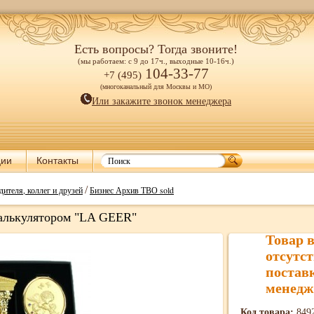
Есть вопросы? Тогда звоните!
(мы работаем: с 9 до 17ч., выходные 10-16ч.)
104-33-77
+7 (495)
(многоканальный для Москвы и МО)
Или закажите звонок менеджера
ции
Контакты
/
дителя, коллег и друзей
Бизнес Архив ТВО sold
алькулятором "LA GEER"
Товар 
отсутст
постав
менедж
Код товара:
849