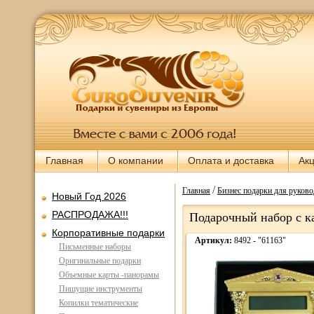
Главная
О компании
Оплата и доставка
Ак
/
Главная
Бизнес подарки для руково
Новый Год 2026
РАСПРОДАЖА!!!
Подарочный набор с к
Корпоративные подарки
Артикул:
8492 - "61163"
Письменные наборы
Оригинальные подарки
Объемные карты -панорамы
Пишущие инструменты
Копилки тематические