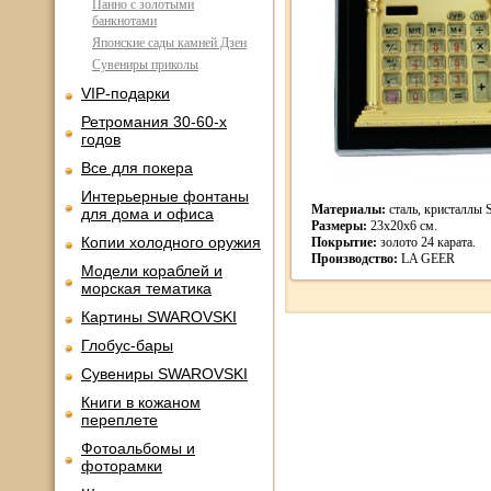
Панно с золотыми
банкнотами
Японские сады камней Дзен
Сувениры приколы
VIP-подарки
Ретромания 30-60-х
годов
Все для покера
Интерьерные фонтаны
Материалы:
сталь, кристаллы 
для дома и офиса
Размеры:
23х20х6 см.
Копии холодного оружия
Покрытие:
золото 24 карата.
Производство:
LA GEER
Модели кораблей и
морская тематика
Картины SWAROVSKI
Глобус-бары
Сувениры SWAROVSKI
Книги в кожаном
переплете
Фотоальбомы и
фоторамки