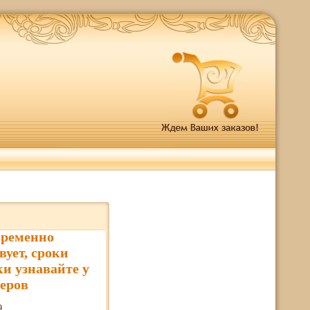
временно
вует, сроки
ки узнавайте у
еров
9