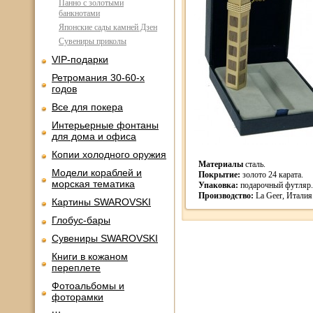
Панно с золотыми
банкнотами
Японские сады камней Дзен
Сувениры приколы
VIP-подарки
Ретромания 30-60-х
годов
Все для покера
Интерьерные фонтаны
для дома и офиса
Копии холодного оружия
Материалы
сталь.
Модели кораблей и
Покрытие:
золото 24 карата.
морская тематика
Упаковка:
подарочный футляр.
Производство:
La Geer, Италия
Картины SWAROVSKI
Глобус-бары
Сувениры SWAROVSKI
Книги в кожаном
переплете
Фотоальбомы и
фоторамки