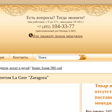
Есть вопросы? Тогда звоните!
(мы работаем: с 9 до 17ч., выходные 10-16ч.)
104-33-77
+7 (495)
(многоканальный для Москвы и МО)
Или закажите звонок менеджера
ции
Контакты
/
дителя, коллег и друзей
Бизнес Архив ТВО sold
ентом La Geer "Zaragoza"
Товар 
отсутст
постав
менедж
Код товара:
848