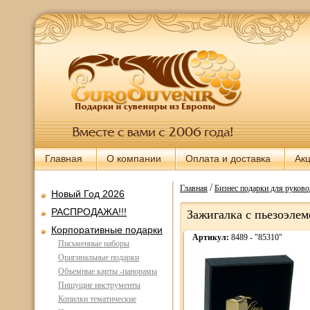
Главная
О компании
Оплата и доставка
Ак
/
Главная
Бизнес подарки для руково
Новый Год 2026
РАСПРОДАЖА!!!
Зажигалка с пьезоэлем
Корпоративные подарки
Артикул:
8489 - "85310"
Письменные наборы
Оригинальные подарки
Объемные карты -панорамы
Пишущие инструменты
Копилки тематические