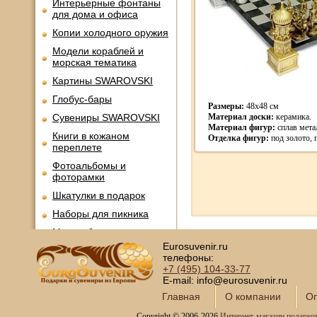
Интерьерные фонтаны
для дома и офиса
Копии холодного оружия
Модели кораблей и
морская тематика
Картины SWAROVSKI
Глобус-бары
Размеры:
48х48 см
Сувениры SWAROVSKI
Материал доски:
керамика.
Материал фигур:
сплав мета
Книги в кожаном
Отделка фигур:
под золото, 
переплете
Фотоальбомы и
фоторамки
Шкатулки в подарок
Наборы для пикника
Мини - бары
Eurosuvenir.ru
Наборы для спиртного и
телефоны:
подарочные штофы
+7 (495)
104-33-77
Сервизы кофейные
E-mail: info@eurosuvenir.ru
Главная
О компании
Оп
Сервизы чайные
Copyright © 2006-2026
Интернет-магазин подарко