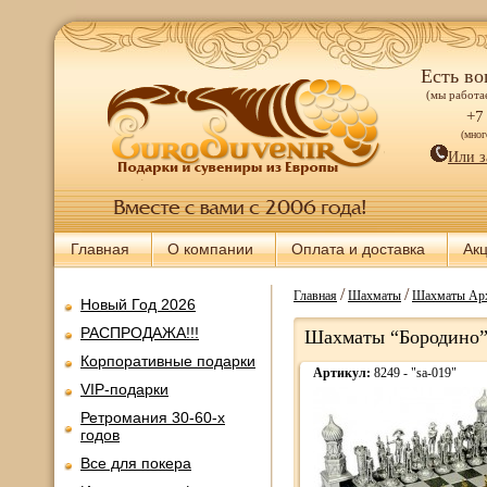
Есть во
(мы работае
+7
(мно
Или з
Главная
О компании
Оплата и доставка
Ак
/
/
Главная
Шахматы
Шахматы Арх
Новый Год 2026
РАСПРОДАЖА!!!
Шахматы “Бородино”
Корпоративные подарки
Артикул:
8249 - "sa-019"
VIP-подарки
Ретромания 30-60-х
годов
Все для покера