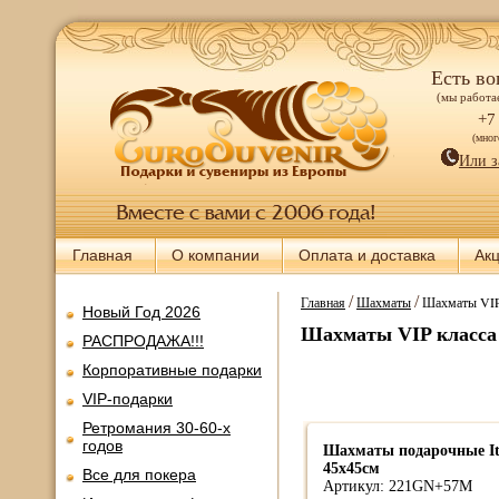
Есть во
(мы работае
+7
(мно
Или з
Главная
О компании
Оплата и доставка
Ак
/
/
Главная
Шахматы
Шахматы VIP
Новый Год 2026
Шахматы VIP класса
РАСПРОДАЖА!!!
Корпоративные подарки
VIP-подарки
Ретромания 30-60-х
годов
Шахматы подарочные It
45х45см
Все для покера
Артикул: 221GN+57M