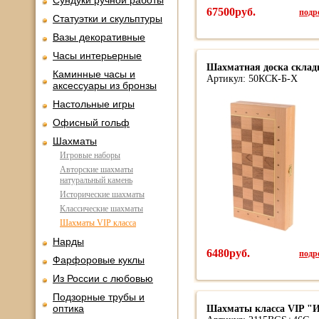
Сундуки ручной работы
67500руб.
подро
Статуэтки и скульптуры
Вазы декоративные
Часы интерьерные
Шахматная доска склад
Каминные часы и
Артикул: 50КСК-Б-Х
аксессуары из бронзы
Настольные игры
Офисный гольф
Шахматы
Игровые наборы
Авторские шахматы
натуральный камень
Исторические шахматы
Классические шахматы
Шахматы VIP класса
Нарды
6480руб.
подро
Фарфоровые куклы
Из России с любовью
Подзорные трубы и
оптика
Шахматы класса VIP "