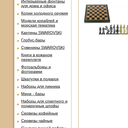
Интерьерные фонтаны
для дома и офиса
Копии холодного оружия
Модели кораблей и
морская тематика
Картины SWAROVSKI
Глобус-бары
Сувениры SWAROVSKI
Книги в кожаном
переплете
Фотоальбомы и
фоторамки
Шкатулки в подарок
Наборы для пикника
Мини - бары
Наборы для спиртного и
подарочные штофы
Сервизы кофейные
Сервизы чайные