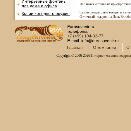
Интерьерные фонтаны
Являются отличным приобретение д
для дома и офиса
Самые популярные товары в катег
Копии холодного оружия
Отличный подарок на День Влюблё
Модели кораблей и
морская тематика
Eurosuvenir.ru
телефоны:
Картины SWAROVSKI
+7 (495)
104-33-77
E-mail: info@eurosuvenir.ru
Глобус-бары
Главная
О компании
Оп
Сувениры SWAROVSKI
Copyright © 2006-2026
Интернет-магазин подарко
Книги в кожаном
переплете
Фотоальбомы и
фоторамки
Шкатулки в подарок
Наборы для пикника
Мини - бары
Наборы для спиртного и
подарочные штофы
Сервизы кофейные
Сервизы чайные