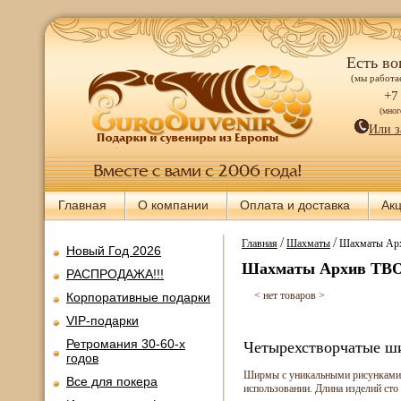
Есть во
(мы работае
+7
(мно
Или з
Главная
О компании
Оплата и доставка
Ак
/
/
Главная
Шахматы
Шахматы Арх
Новый Год 2026
Шахматы Архив ТВО
РАСПРОДАЖА!!!
< нет товаров >
Корпоративные подарки
VIP-подарки
Ретромания 30-60-х
Четырехстворчатые ш
годов
Ширмы с уникальными рисунками в 
Все для покера
использовании. Длина изделий сто 