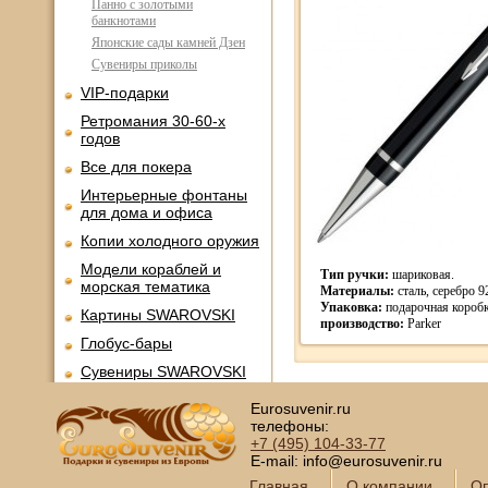
Панно с золотыми
банкнотами
Японские сады камней Дзен
Сувениры приколы
VIP-подарки
Ретромания 30-60-х
годов
Все для покера
Интерьерные фонтаны
для дома и офиса
Копии холодного оружия
Модели кораблей и
Тип ручки:
шариковая.
морская тематика
Материалы:
сталь, серебро 9
Упаковка:
подарочная коробк
Картины SWAROVSKI
производство:
Parker
Глобус-бары
Сувениры SWAROVSKI
Книги в кожаном
Eurosuvenir.ru
переплете
телефоны:
+7 (495)
104-33-77
Фотоальбомы и
E-mail: info@eurosuvenir.ru
фоторамки
Главная
О компании
Оп