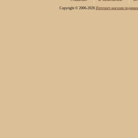
Шкатулки в подарок
Copyright © 2006-2026
Интернет-магазин подарко
Наборы для пикника
Мини - бары
Наборы для спиртного и
подарочные штофы
Сервизы кофейные
Сервизы чайные
Сундуки ручной работы
Статуэтки и скульптуры
Вазы декоративные
Часы интерьерные
Каминные часы и
аксессуары из бронзы
Настольные игры
Офисный гольф
Шахматы
Нарды
Фарфоровые куклы