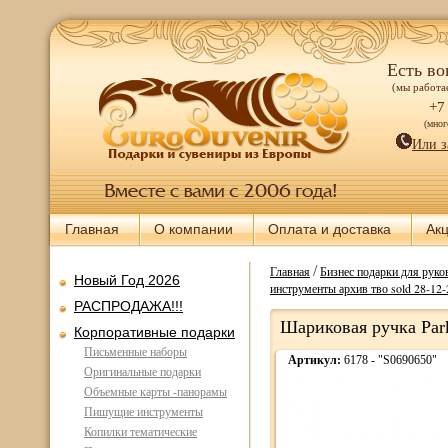
Есть во
(мы работае
+7
(мно
Или з
Главная
О компании
Оплата и доставка
Ак
/
Главная
Бизнес подарки для руков
Новый Год 2026
инструменты архив тво sold 28-12
РАСПРОДАЖА!!!
Шариковая ручка Par
Корпоративные подарки
Письменные наборы
Артикул:
6178 - "S0690650"
Оригинальные подарки
Объемные карты -панорамы
Пишущие инструменты
Копилки тематические