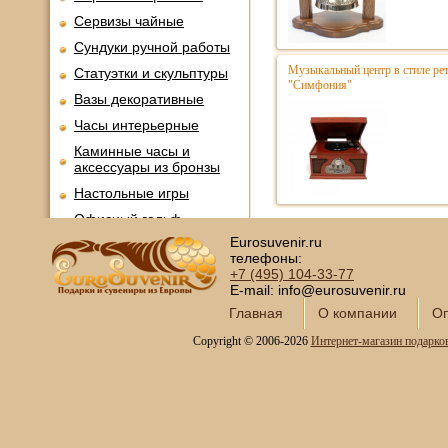
Сервизы чайные
Сундуки ручной работы
Музыкальный центр в стиле р
Статуэтки и скульптуры
"Симфония"
Вазы декоративные
Часы интерьерные
Каминные часы и
аксессуары из бронзы
Настольные игры
Офисный гольф
Eurosuvenir.ru
Шахматы
телефоны:
Нарды
+7 (495)
104-33-77
E-mail: info@eurosuvenir.ru
Фарфоровые куклы
Главная
О компании
Оп
Из России с любовью
Copyright © 2006-2026
Интернет-магазин подарко
Подзорные трубы и
оптика
Колокола бронзовые
Копии огнестрельного
оружия