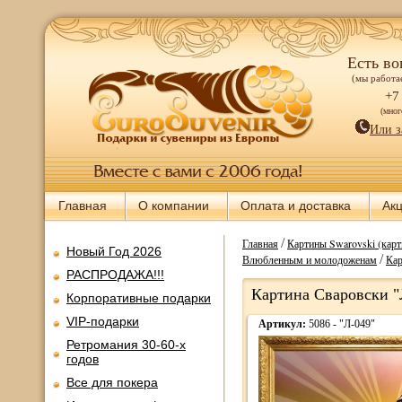
Есть во
(мы работае
+7
(мно
Или з
Главная
О компании
Оплата и доставка
Ак
/
Главная
Картины Swarovski (карт
Новый Год 2026
/
Влюбленным и молодоженам
Кар
РАСПРОДАЖА!!!
Картина Сваровски "
Корпоративные подарки
VIP-подарки
Артикул:
5086 - "Л-049"
Ретромания 30-60-х
годов
Все для покера