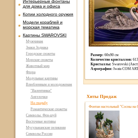
Интерьерные фонтаны
для дома и офиса
Копии холодного оружия
Модели кораблей и
морская тематика
Картины SWAROVSKI
Мужчинам
Знаки Зодиака
Городские сюжеты
Размер:
60х90 см
Количество кристаллов:
61
Морские сюжеты
Кристаллы:
Swarovski (Авст
Животный мир
Аэрография:
Iwata COM AR
Флора
Модульные картины
Влюбленным и молодоженам
"Валентинки"
Хиты Продаж
Ангелочки
На свадьбу
Фонтан настольный "Сосны на 
Романтические сюжеты
Символы. Фен-шуй
Восточные мотивы
Мусульманские реликвии
Символы России