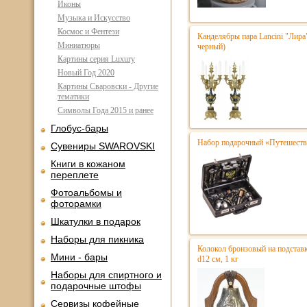
Иконы
Музыка и Искусство
Космос и Фентези
Канделябры пара Lancini "Лира
Миниатюры
черный)
Картины серия Luxury
Новый Год 2020
Картины Сваровски - Другие
тематики
Символы Года 2015 и ранее
Глобус-бары
Набор подарочный «Путешестве
Сувениры SWAROVSKI
Книги в кожаном
переплете
Фотоальбомы и
фоторамки
Шкатулки в подарок
Наборы для пикника
Колокол бронзовый на подстав
Мини - бары
d12 см, 1 кг
Наборы для спиртного и
подарочные штофы
Сервизы кофейные