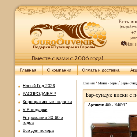
Есть во
(мы работае
+7
(мно
Или з
Главная
О компании
Оплата и доставка
Ак
/
/
Главная
Мини - бары
Бары-сунд
Новый Год 2026
РАСПРОДАЖА!!!
Бар-сундук виски с 
Корпоративные подарки
Артикул:
400 - "9469/1"
VIP-подарки
Ретромания 30-60-х
годов
Все для покера