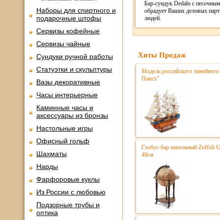
Бар-сундук Dedalo с песочным
Наборы для спиртного и
обрадует Ваших деловых парт
подарочные штофы
людей.
Сервизы кофейные
Сервизы чайные
Хиты Продаж
Сундуки ручной работы
Статуэтки и скульптуры
Модель российского линейного 
Павел"
Вазы декоративные
Часы интерьерные
Каминные часы и
аксессуары из бронзы
Настольные игры
Офисный гольф
Глобус-бар напольный Zoffoli 
Шахматы
40см
Нарды
Фарфоровые куклы
Из России с любовью
Подзорные трубы и
оптика