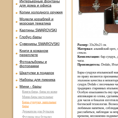
Интерьерные фонтаны
для дома и офиса
Копии холодного оружия
Модели кораблей и
морская тематика
Картины SWAROVSKI
Глобус-бары
Сувениры SWAROVSKI
Размер:
33х26х21 см.
Материал:
альпийский орех, 
Книги в кожаном
стекло.
переплете
Комплектация:
бар-сундук, 
часы.
Фотоальбомы и
Производитель:
Dedalo, Итал
фоторамки
Шкатулки в подарок
Бары-сундуки итальянской ма
по праву являются признанны
Наборы для пикника
эталоном качества и неповтор
сундук Dedalo с песочными ча
Мини - бары
традициях старинных итальян
Книги-бары, бары из кожи
Особую изысканность ему пр
аппликации из олова, сделанн
Мини-бары настольные
для часов и бокалов изготовл
Бары-сундуки, напольные
богемской технологии. Возмо
бары
любимым напитком, соблюдая 
Держатели для бутылок
расслабиться, наблюдая за н
времени, несомненно поднимет
Футляры под бутылку