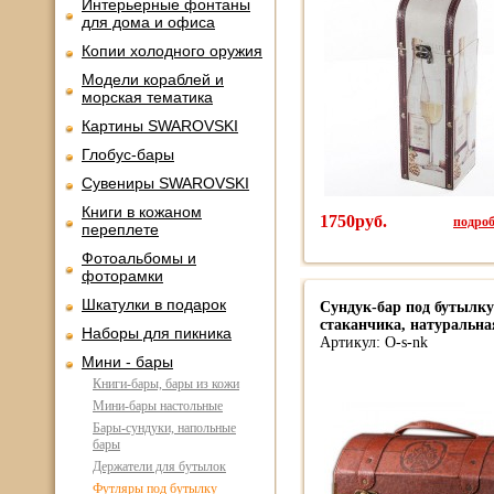
Интерьерные фонтаны
для дома и офиса
Копии холодного оружия
Модели кораблей и
морская тематика
Картины SWAROVSKI
Глобус-бары
Сувениры SWAROVSKI
Книги в кожаном
1750руб.
подроб
переплете
Фотоальбомы и
фоторамки
Шкатулки в подарок
Сундук-бар под бутылку
стаканчика, натуральна
Наборы для пикника
Артикул: O-s-nk
Мини - бары
Книги-бары, бары из кожи
Мини-бары настольные
Бары-сундуки, напольные
бары
Держатели для бутылок
Футляры под бутылку