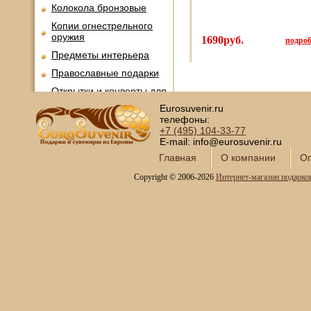
Колокола бронзовые
Копии огнестрельного
оружия
1690руб.
подроб
Предметы интерьера
Православные подарки
Открытки и конверты для
денег
Eurosuvenir.ru
телефоны:
Сувениры курительной
+7 (495)
104-33-77
тематики
E-mail: info@eurosuvenir.ru
Новинки месяца
Главная
О компании
Оп
Copyright © 2006-2026
Интернет-магазин подарко