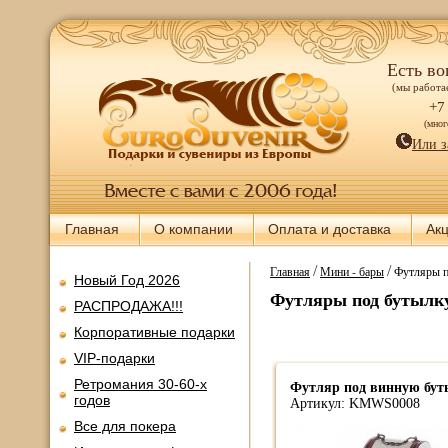
Есть во
(мы работае
+7
(мно
Или з
Главная
О компании
Оплата и доставка
Ак
/
/
Главная
Мини - бары
Футляры п
Новый Год 2026
Футляры под бутылк
РАСПРОДАЖА!!!
Корпоративные подарки
VIP-подарки
Ретромания 30-60-х
Футляр под винную бу
годов
Артикул: KMWS0008
Все для покера