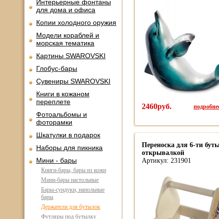
Интерьерные фонтаны
для дома и офиса
Копии холодного оружия
Модели кораблей и
морская тематика
Картины SWAROVSKI
Глобус-бары
Сувениры SWAROVSKI
Книги в кожаном
переплете
2460руб.
подробнее
Фотоальбомы и
фоторамки
Шкатулки в подарок
Переноска для 6-ти бут
Наборы для пикника
открывалкой
Мини - бары
Артикул: 231901
Книги-бары, бары из кожи
Мини-бары настольные
Бары-сундуки, напольные
бары
Держатели для бутылок
Футляры под бутылку