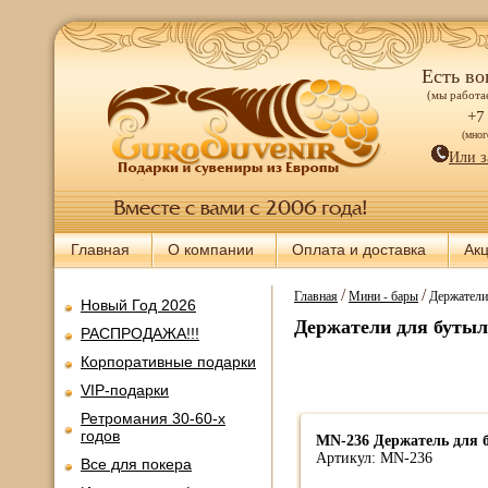
Есть во
(мы работае
+7
(мно
Или з
Главная
О компании
Оплата и доставка
Ак
/
/
Главная
Мини - бары
Держатели
Новый Год 2026
Держатели для буты
РАСПРОДАЖА!!!
Корпоративные подарки
VIP-подарки
Ретромания 30-60-х
годов
MN-236 Держатель для 
Артикул: MN-236
Все для покера