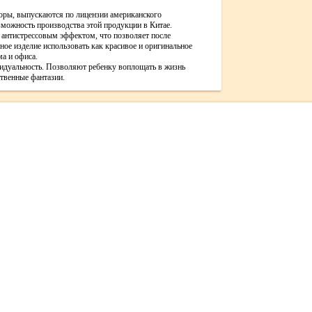
боры, выпускаются по лицензии американского
зможность производства этой продукции в Китае.
 антистрессовым эффектом, что позволяет после
ое изделие использовать как красивое и оригинальное
а и офиса.
идуальность. Позволяют ребенку воплощать в жизнь
твенные фантазии.