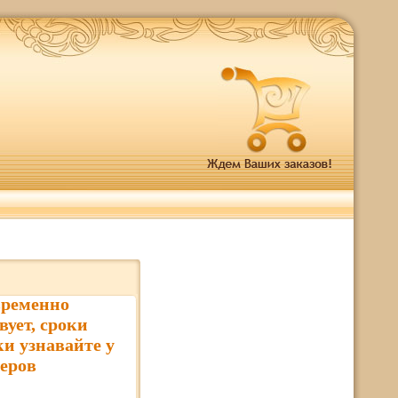
временно
вует, сроки
ки узнавайте у
еров