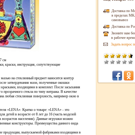
Доставка по М
в пределах МКА
самовывоз
Доставка по Ро
Звоните нам бе
в рабочее врем
Задать вопрос п
7 см
и, краски, инструкция, сопутствующие
 мазью на стеклянный предмет наносится контур
после затвердевания мази, полученные окошки
 красками, входящими в комплект. После засыхания
го прозрачного стекла по типу витража. В качестве
на любая стеклянная поверхность, например окно в
еля «LENA». Кратко о товаре: «LENA» - это
я детей в возрасте от 8 лет до 16 (часть моделей
их возрастов населения). Данные игрушки можно
твенные конструкторы. Преимущества данного вида
оме продукции, выпускаемой фабриками входящими в