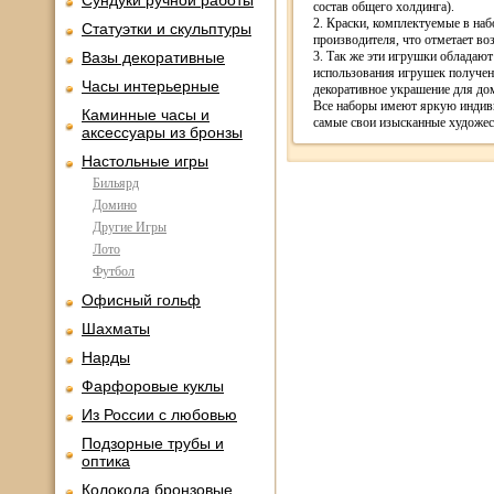
Сундуки ручной работы
состав общего холдинга).
2. Краски, комплектуемые в на
Статуэтки и скульптуры
производителя, что отметает во
Вазы декоративные
3. Так же эти игрушки обладают
использования игрушек полученн
Часы интерьерные
декоративное украшение для дом
Все наборы имеют яркую индив
Каминные часы и
самые свои изысканные художес
аксессуары из бронзы
Настольные игры
Бильярд
Домино
Другие Игры
Лото
Футбол
Офисный гольф
Шахматы
Нарды
Фарфоровые куклы
Из России с любовью
Подзорные трубы и
оптика
Колокола бронзовые