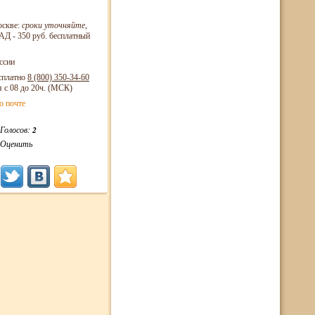
оскве:
сроки уточняйте
,
Д - 350 руб. бесплатный
ссии
сплатно
8 (800)
350-34-60
я с 08 до 20ч. (МСК)
о почте
Голосов:
2
Оценить