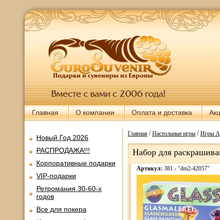
Главная
О компании
Оплата и доставка
Ак
/
/
Главная
Настольные игры
Игры А
Новый Год 2026
РАСПРОДАЖА!!!
Набор для раскрашива
Корпоративные подарки
Артикул:
381 - "dm2-42057"
VIP-подарки
Ретромания 30-60-х
годов
Все для покера