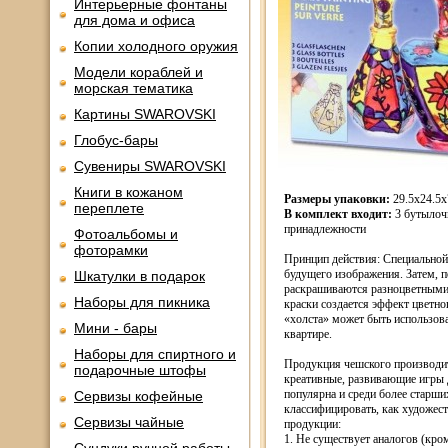
Интерьерные фонтаны
для дома и офиса
Копии холодного оружия
Модели кораблей и
морская тематика
Картины SWAROVSKI
Глобус-бары
Сувениры SWAROVSKI
Книги в кожаном
Размеры упаковки:
29.5х24.5х
переплете
В комплект входит:
3 бутылочк
принадлежности
Фотоальбомы и
фоторамки
Принцип действия: Специальной
будущего изображения. Затем, 
Шкатулки в подарок
раскрашиваются разноцветными
Наборы для пикника
краски создается эффект цветно
«холста» может быть использова
Мини - бары
квартире.
Наборы для спиртного и
Продукция чешского производит
подарочные штофы
креативные, развивающие игры дл
популярна и среди более старш
Сервизы кофейные
классифицировать, как художес
Сервизы чайные
продукции:
1. Не существует аналогов (кр