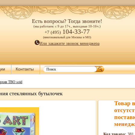
Есть вопросы? Тогда звоните!
(мы работаем: с 9 до 17ч., выходные 10-16ч.)
104-33-77
+7 (495)
(многоканальный для Москвы и МО)
Или закажите звонок менеджера
ции
Контакты
рхив ТВО sold
ния стеклянных бутылочек
Товар 
отсутст
постав
менедж
Код товара:
381