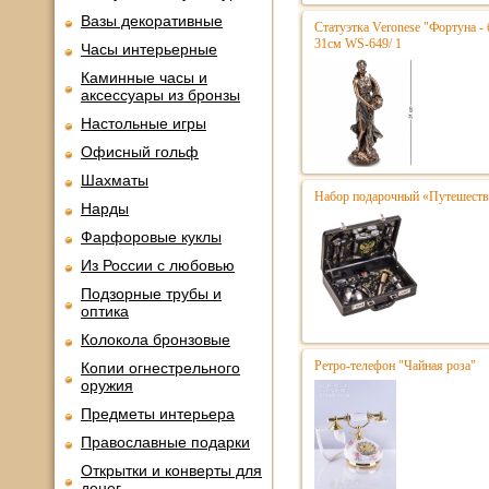
Вазы декоративные
Статуэтка Veronese "Фортуна - 
31см WS-649/ 1
Часы интерьерные
Каминные часы и
аксессуары из бронзы
Настольные игры
Офисный гольф
Шахматы
Набор подарочный «Путешестве
Нарды
Фарфоровые куклы
Из России с любовью
Подзорные трубы и
оптика
Колокола бронзовые
Ретро-телефон "Чайная роза"
Копии огнестрельного
оружия
Предметы интерьера
Православные подарки
Открытки и конверты для
денег