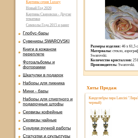
Картины серия Luxury
Новый Год 2020
Картины Сваровски - Другие
тематики
Символы Года 2015 и ранее
Глобус-бары
Сувениры SWAROVSKI
Размеры изделия:
46 x 61,5 
Книги в кожаном
Материалы:
стекло, аэрогра
переплете
Swarovski.
Количество кристаллов:
251
Фотоальбомы и
Производитель:
Swarovski.
фоторамки
Шкатулки в подарок
Наборы для пикника
Хиты Продаж
Мини - бары
Канделябры пара Lancini "Лира
Наборы для спиртного и
черный)
подарочные штофы
Сервизы кофейные
Сервизы чайные
Сундуки ручной работы
Статуэтки и скульптуры