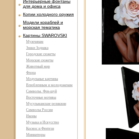
Интерьерные фонтаны
для дома и офиса
Копии холодного оружия
Модели кораблей и
морская тематика
Картины SWAROVSKI
Мужчинам
Знаки Зодиака
Городские сюжеты
Морские сюжеты
Животный мир
Флора
Модульные картины
Влюбленным и молодоженам
Символы. Фен-шуй
Восточные мотивы
Мусульманские реликвии
Символы России
Иконы
Музыка и Искусство
Космос и Фентези
Миниатюры