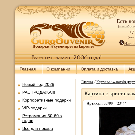
Есть во
(мы работае
+7
(мно
Или з
Главная
О компании
Оплата и доставка
Ак
/
Главная
Картины Swarovski (карт
Новый Год 2026
РАСПРОДАЖА!!!
Картина с кристаллам
Корпоративные подарки
Артикул:
35790 - "2344"
VIP-подарки
Ретромания 30-60-х
годов
Все для покера