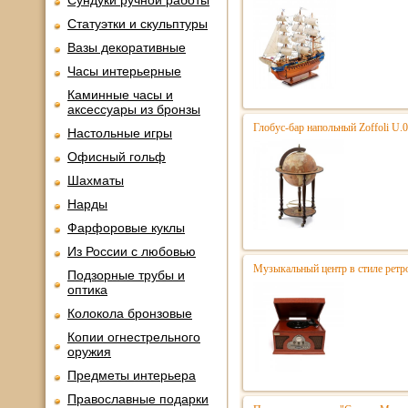
Сундуки ручной работы
Статуэтки и скульптуры
Вазы декоративные
Часы интерьерные
Каминные часы и
аксессуары из бронзы
Глобус-бар напольный Zoffoli U.
Настольные игры
Офисный гольф
Шахматы
Нарды
Фарфоровые куклы
Из России с любовью
Музыкальный центр в стиле ре
Подзорные трубы и
оптика
Колокола бронзовые
Копии огнестрельного
оружия
Предметы интерьера
Православные подарки