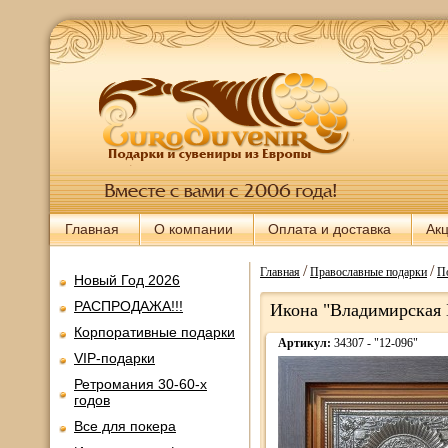
Главная
О компании
Оплата и доставка
Ак
/
/
Главная
Православные подарки
П
Новый Год 2026
РАСПРОДАЖА!!!
Икона "Владимирская Б
Корпоративные подарки
Артикул:
34307 - "12-096"
VIP-подарки
Ретромания 30-60-х
годов
Все для покера