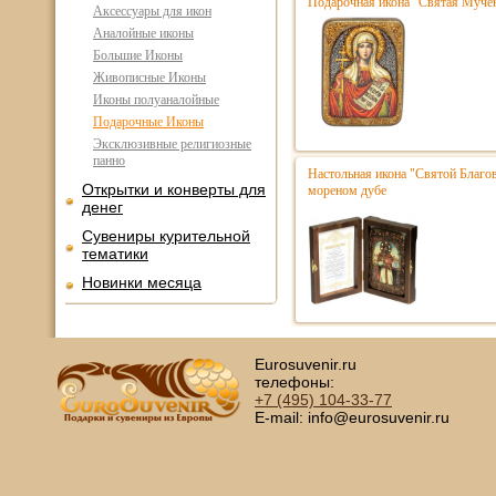
Подарочная икона "Святая Мучен
Аксессуары для икон
Аналойные иконы
Большие Иконы
Живописные Иконы
Иконы полуаналойные
Подарочные Иконы
Эксклюзивные религиозные
панно
Настольная икона "Святой Благо
Открытки и конверты для
мореном дубе
денег
Сувениры курительной
тематики
Новинки месяца
Eurosuvenir.ru
телефоны:
+7 (495)
104-33-77
E-mail: info@eurosuvenir.ru
Глав
Copyright © 2