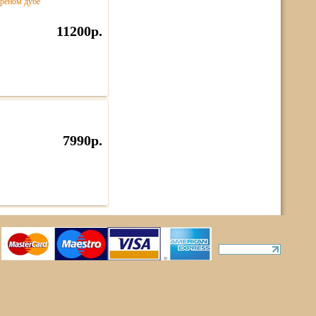
ореном дубе
11200р.
7990р.
ты
rights reserved.