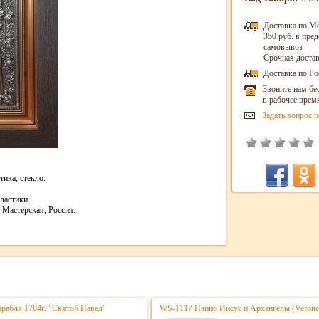
Доставка по М
350 руб. в пр
самовывоз
Срочная достав
Доставка по Ро
Звоните нам бе
в рабочее врем
Задать вопрос п
тика, стекло.
ластики.
Мастерская, Россия.
орабля 1784г. "Святой Павел"
WS-1117 Панно Иисус и Архангелы (Verone