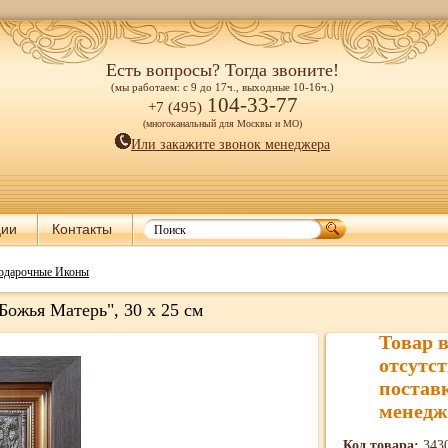
Есть вопросы? Тогда звоните!
(мы работаем: с 9 до 17ч., выходные 10-16ч.)
104-33-77
+7 (495)
(многоканальный для Москвы и МО)
Или закажите звонок менеджера
ции
Контакты
одарочные Иконы
ожья Матерь", 30 х 25 см
Товар 
отсутст
постав
менедж
Код товара:
343