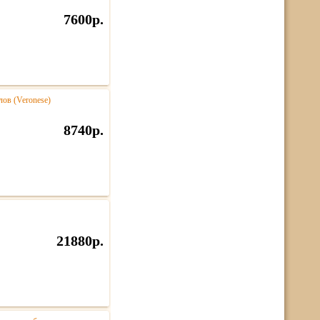
7600р.
ов (Veronese)
8740р.
21880р.