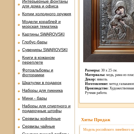
Интерьерные фонтаны
для дома и офиса
Копии холодного оружия
Модели кораблей и
морская тематика
Картины SWAROVSKI
Глобус-бары
Сувениры SWAROVSKI
Книги в кожаном
переплете
Фотоальбомы и
Размеры:
30 х 25 см.
фоторамки
Материалы:
медь, рама из плас
Декор:
никель.
Шкатулки в подарок
Изготовление:
метод гальваноп
Производство:
Художественная 
Наборы для пикника
Ручная работа.
Мини - бары
Наборы для спиртного и
подарочные штофы
Сервизы кофейные
Хиты Продаж
Сервизы чайные
Модель российского линейного к