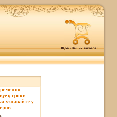
временно
вует, сроки
ки узнавайте у
еров
07