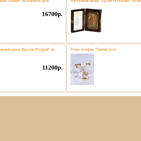
ица Татиана" на мореном дубе
Настольная икона "Архангел Михаил" на м
16700р.
верный князь Ярослав Мудрый" на
Ретро-телефон "Чайная роза"
11200р.
ная
О компании
Оплата и доставка
Акции
Контак
006-2026
Интернет-магазин подарков и сувениров из Европы. Магазин ЕвроСувенир
.
All 