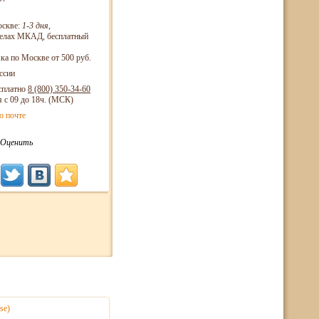
оскве:
1-3 дня
,
еделах МКАД, бесплатный
ка по Москве от 500 руб.
ссии
сплатно
8 (800)
350-34-60
я с 09 до 18ч. (МСК)
о почте
Оценить
se)