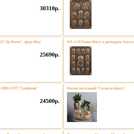
30310р.
020 "Да Винчи", сфера 40см
WS-1118 Панно Иисус и двенадцать Апостол
25690р.
тро BRIGANT "Симфония"
Фонтан настольный "Сосны на берегу"
24500р.