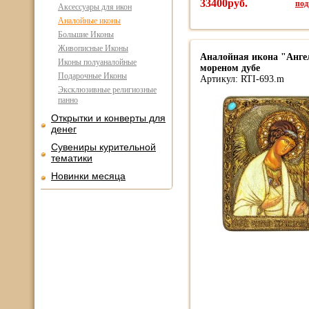
33400руб.
под
Аксессуары для икон
Аналойные иконы
Большие Иконы
Живописные Иконы
Аналойная икона "Анге
Иконы полуаналойные
мореном дубе
Подарочные Иконы
Артикул: RTI-693.m
Эксклюзивные религиозные
панно
Открытки и конверты для
денег
Сувениры курительной
тематики
Новинки месяца