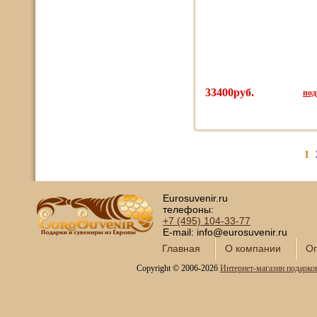
33400руб.
под
1
Eurosuvenir.ru
телефоны:
+7 (495)
104-33-77
E-mail: info@eurosuvenir.ru
Главная
О компании
Оп
Copyright © 2006-2026
Интернет-магазин подарко