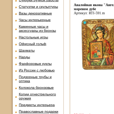
Сундуки ручной работы
Аналойная икона "Анге
Статуэтки и скульптуры
мореном дубе
Вазы декоративные
Артикул: RTI-591.m
Часы интерьерные
Каминные часы и
аксессуары из бронзы
Настольные игры
Офисный гольф
Шахматы
Нарды
Фарфоровые куклы
Из России с любовью
Подзорные трубы и
оптика
Колокола бронзовые
Копии огнестрельного
оружия
Предметы интерьера
Православные подарки