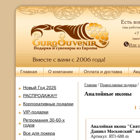
Есть во
(мы работае
+7
(мно
Или з
Главная
О компании
Оплата и доставка
Ак
/
/
Главная
Православные подарки
Новый Год 2026
Аналойные иконы
РАСПРОДАЖА!!!
Корпоративные подарки
1
VIP-подарки
Ретромания 30-60-х
годов
Аналойная икона "Cвят
Даниил Московский" на
Все для покера
Артикул: RTI-688.m