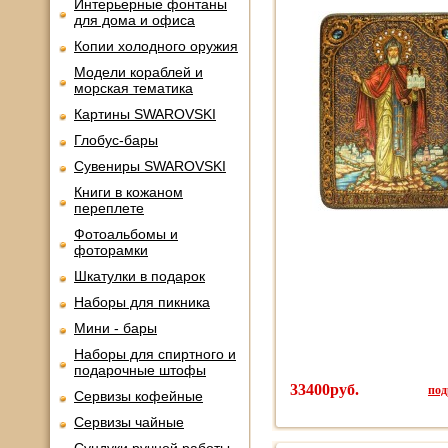
Интерьерные фонтаны
для дома и офиса
Копии холодного оружия
Модели кораблей и
морская тематика
Картины SWAROVSKI
Глобус-бары
Сувениры SWAROVSKI
Книги в кожаном
переплете
Фотоальбомы и
фоторамки
Шкатулки в подарок
Наборы для пикника
Мини - бары
Наборы для спиртного и
подарочные штофы
33400руб.
под
Сервизы кофейные
Сервизы чайные