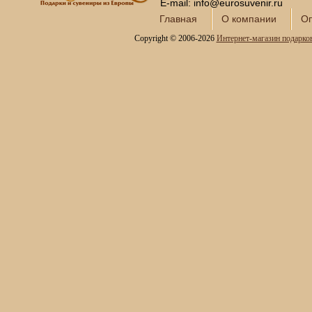
Интерьерные фонтаны
E-mail: info@eurosuvenir.ru
для дома и офиса
Главная
О компании
Оп
Копии холодного оружия
Copyright © 2006-2026
Интернет-магазин подарко
Модели кораблей и
морская тематика
Картины SWAROVSKI
Глобус-бары
Сувениры SWAROVSKI
Книги в кожаном
переплете
Фотоальбомы и
фоторамки
Шкатулки в подарок
Наборы для пикника
Мини - бары
Наборы для спиртного и
подарочные штофы
Сервизы кофейные
Сервизы чайные