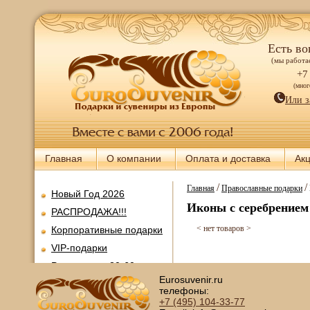
Есть во
(мы работае
+7
(мно
Или з
Главная
О компании
Оплата и доставка
Ак
/
/
Главная
Православные подарки
Новый Год 2026
Иконы с серебрением
РАСПРОДАЖА!!!
< нет товаров >
Корпоративные подарки
VIP-подарки
Ретромания 30-60-х
годов
Eurosuvenir.ru
телефоны:
Все для покера
+7 (495)
104-33-77