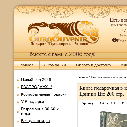
Есть во
(мы работае
+7
(мно
Или з
Главная
О компании
Оплата и доставка
Ак
/
Главная
Книги в кожаном перепле
Новый Год 2026
РАСПРОДАЖА!!!
Книга подарочная в 
Цзипин Цю 206 стр.
Корпоративные подарки
VIP-подарки
Артикул:
33541 - "К 118 БЗ"
Ретромания 30-60-х
годов
Все для покера