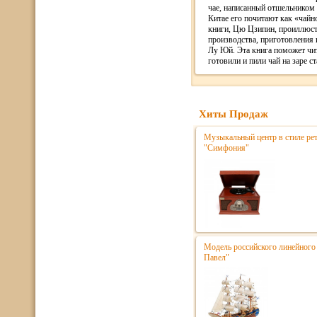
чае, написанный отшельником 
Китае его почитают как «чайн
книги, Цю Цзипин, проиллюст
производства, приготовления 
Лу Юй. Эта книга поможет чит
готовили и пили чай на заре с
Хиты Продаж
Музыкальный центр в стиле р
"Симфония"
Модель российского линейного 
Павел"