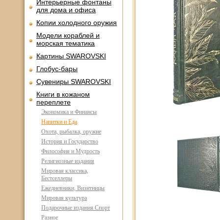
Интерьерные фонтаны
для дома и офиса
Копии холодного оружия
Модели кораблей и
морская тематика
Картины SWAROVSKI
Глобус-бары
Сувениры SWAROVSKI
Книги в кожаном
переплете
Экономика и Финансы
Напитки и Еда
Охота, рыбалка, оружие
История и Государство
Философия и Мудрость
Религиозные издания
Мировая классика,
Бестселлеры
Ежедневники, Визитницы
Мировая культура
Подарочные издания Спорт
Разное