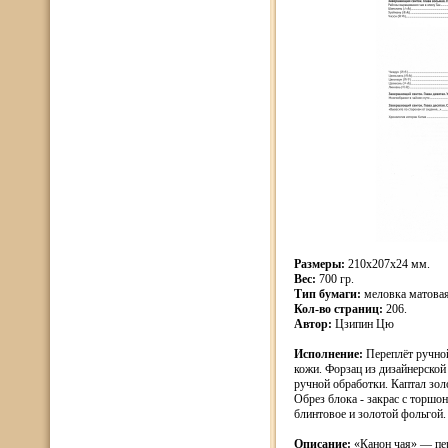
Размеры:
210х207х24 мм.
Вес:
700 гр.
Тип бумаги:
меловка матовая
Кол-во страниц:
206.
Автор:
Цзипин Цю
Исполнение:
Переплёт ручно
кожи. Форзац из дизайнерской 
ручной обработки. Каптал зол
Обрез блока - закрас с торшо
блинтовое и золотой фольгой.
Описание:
«Канон чая» — пер