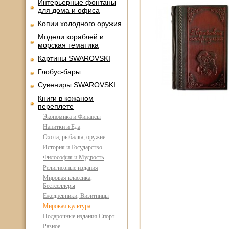
Интерьерные фонтаны
для дома и офиса
Копии холодного оружия
Модели кораблей и
морская тематика
Картины SWAROVSKI
Глобус-бары
Сувениры SWAROVSKI
Книги в кожаном
переплете
Экономика и Финансы
Напитки и Еда
Охота, рыбалка, оружие
История и Государство
Философия и Мудрость
Религиозные издания
Мировая классика,
Бестселлеры
Ежедневники, Визитницы
Мировая культура
Подарочные издания Спорт
Разное