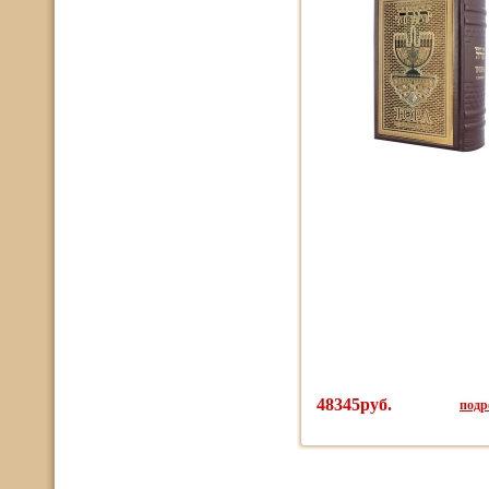
48345руб.
подро