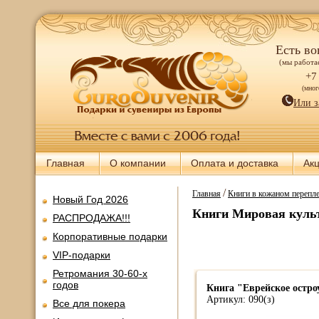
Есть во
(мы работае
+7
(мно
Или з
Главная
О компании
Оплата и доставка
Ак
/
Главная
Книги в кожаном перепле
Новый Год 2026
Книги Мировая куль
РАСПРОДАЖА!!!
Корпоративные подарки
VIP-подарки
Ретромания 30-60-х
годов
Книга "Еврейское остр
Артикул: 090(з)
Все для покера