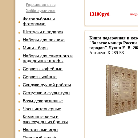
Родословная книга
Хобби и увлечения
13100руб.
подро
Фотоальбомы и
фоторамки
Шкатулки в подарок
Книга подарочная в кож
Наборы для пикника
"Золотое кольцо России
Мини - бары
городов" Лукин Е. В. 20
Артикул: К 289 БЗ
Наборы для спиртного и
подарочные штофы
Сервизы кофейные
Сервизы чайные
Сундуки ручной работы
Статуэтки и скульптуры
Вазы декоративные
Часы интерьерные
Каминные часы и
аксессуары из бронзы
Настольные игры
Офисный гольф