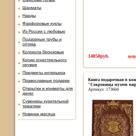
Шахматы
Нарды
Фарфоровые куклы
Из России с любовью
Подзорные трубы и
оптика
Колокола бронзовые
14850руб.
подро
Копии огнестрельного
оружия
Предметы интерьера
Книга подарочная в кож
Православные подарки
"Сокровища музеев мира
Открытки и конверты для
Артикул: 173604
денег
Сувениры курительной
тематики
Новинки месяца