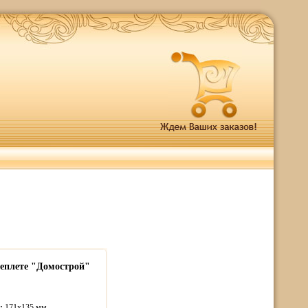
реплете "Домострой"
ы:
171х135 мм.