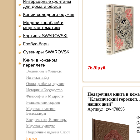
Интерьерные фонтаны
для дома и офиса
Копии холодного оружия
Модели кораблей и
морская тематика
Картины SWAROVSKI
Глобус-бары
Сувениры SWAROVSKI
Книги в кожаном
переплете
7620руб.
Экономика и Финансы
Напитки и Еда
Охота, рыбалка, оружие
История и Государство
Подарочная книга в кожа
Философия и Мудрость
"Классический гороскоп.
Религиозные издания
наших дней"
Мировая классика,
Артикул: zv-470895
Бестселлеры
Ф
Ежедневники, Визитницы
(
Мировая культура
ко
О
Подарочные издания Спорт
Разное