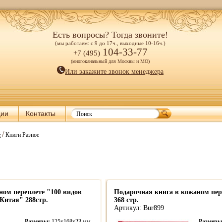
Есть вопросы? Тогда звоните!
(мы работаем: с 9 до 17ч., выходные 10-16ч.)
104-33-77
+7 (495)
(многоканальный для Москвы и МО)
Или закажите звонок менеджера
ции
Контакты
/
е
Книги Разное
ном переплете "100 видов
Подарочная книга в кожаном пе
Китая" 288стр.
368 стр.
Артикул: Bur899
Размеры:
125х168х23 мм.
Размер