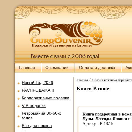
Главная
О компании
Оплата и доставка
Ак
/
Главная
Книги в кожаном переплет
Новый Год 2026
Книги Разное
РАСПРОДАЖА!!!
Корпоративные подарки
VIP-подарки
Ретромания 30-60-х
Книга подарочная в кожа
годов
Луны. Легенды Японии и 
Артикул: К 187 Б
Все для покера