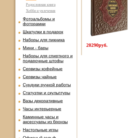
Родословная книга
Хобби и увлечения
Фотоальбомы и
фоторамки
Шкатулки в подарок
Наборы для пикника
20290руб.
Мини - бары
Наборы для спиртного и
подарочные штофы
Сервизы кофейные
Сервизы чайные
Сундуки ручной работы
Статуэтки и скульптуры
Вазы декоративные
Часы интерьерные
Каминные часы и
аксессуары из бронзы
Настольные игры
Офисный гольф