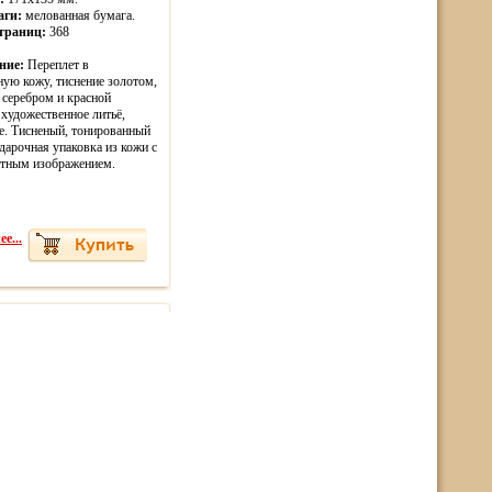
аги:
мелованная бумага.
страниц:
368
ние:
Переплет в
ную кожу, тиснение золотом,
 серебром и красной
 художественное литьё,
е. Тисненый, тонированный
одарочная упаковка из кожи с
тным изображением.
е...