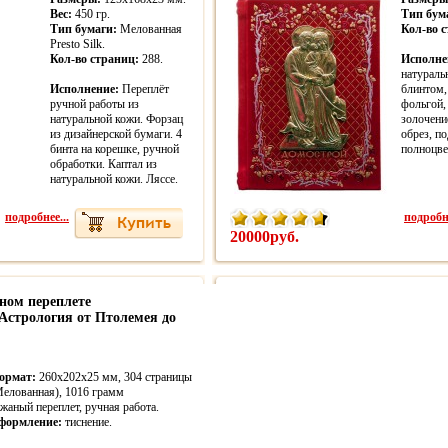
Вес:
450 гр.
Тип бум
Тип бумаги:
Мелованная
Кол-во 
Presto Silk.
Кол-во страниц:
288.
Исполне
натураль
Исполнение:
Переплёт
блинтом,
ручной работы из
фольгой,
натуральной кожи. Форзац
золочени
из дизайнерской бумаги. 4
обрез, п
бинта на корешке, ручной
полноцве
обработки. Каптал из
натуральной кожи. Ляссе.
подробнее...
подробне
20000руб.
ном переплете
 Астрология от Птолемея до
ормат:
260x202x25 мм, 304 страницы
Мелованная), 1016 грамм
жаный переплет, ручная работа.
формление:
тиснение.