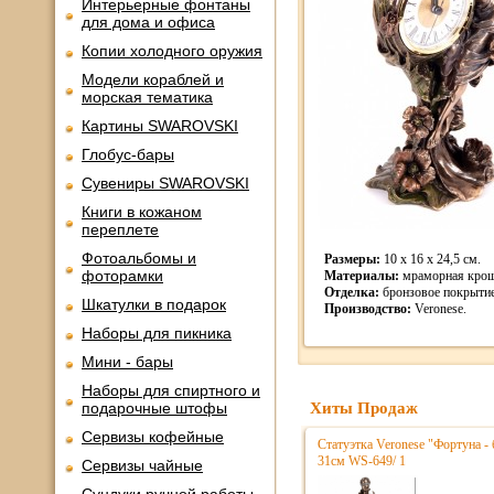
Интерьерные фонтаны
для дома и офиса
Копии холодного оружия
Модели кораблей и
морская тематика
Картины SWAROVSKI
Глобус-бары
Сувениры SWAROVSKI
Книги в кожаном
переплете
Фотоальбомы и
Размеры:
10 x 16 x 24,5 см.
фоторамки
Материалы:
мраморная крош
Отделка:
бронзовое покрытие
Шкатулки в подарок
Производство:
Veronese.
Наборы для пикника
Мини - бары
Наборы для спиртного и
подарочные штофы
Хиты Продаж
Сервизы кофейные
Статуэтка Veronese "Фортуна - 
31см WS-649/ 1
Сервизы чайные