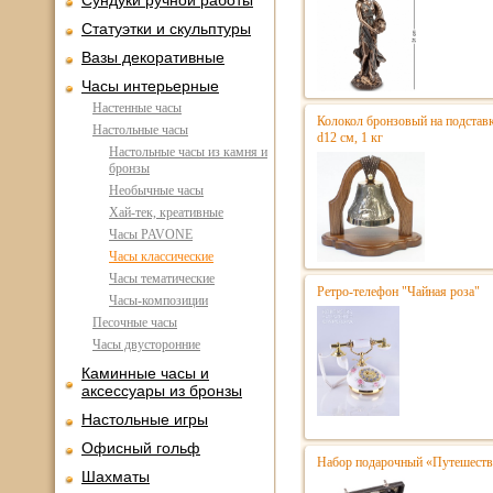
Сундуки ручной работы
Статуэтки и скульптуры
Вазы декоративные
Часы интерьерные
Настенные часы
Колокол бронзовый на подстав
Настольные часы
d12 см, 1 кг
Настольные часы из камня и
бронзы
Необычные часы
Хай-тек, креативные
Часы PAVONE
Часы классические
Часы тематические
Ретро-телефон "Чайная роза"
Часы-композиции
Песочные часы
Часы двусторонние
Каминные часы и
аксессуары из бронзы
Настольные игры
Офисный гольф
Набор подарочный «Путешестве
Шахматы