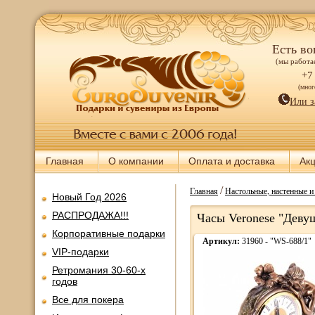
Есть во
(мы работае
+7
(мно
Или з
Главная
О компании
Оплата и доставка
Ак
/
Главная
Настольные, настенные 
Новый Год 2026
РАСПРОДАЖА!!!
Часы Veronese "Девуш
Корпоративные подарки
Артикул:
31960 - "WS-688/1"
VIP-подарки
Ретромания 30-60-х
годов
Все для покера