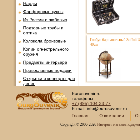
Нарды
Фарфоровые куклы
Из России с любовью
Подзорные трубы и
оптика
Глобус-бар напольный Zoffoli 
Колокола бронзовые
40см
Копии огнестрельного
оружия
Предметы интерьера
Православные подарки
Открытки и конверты для
денег
Сувениры курительной
Eurosuvenir.ru
тематики
телефоны:
+7 (495)
104-33-77
Новинки месяца
E-mail: info@eurosuvenir.ru
Главная
О компании
Оп
Copyright © 2006-2026
Интернет-магазин подарко