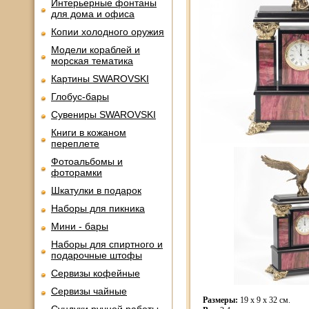
Интерьерные фонтаны
для дома и офиса
Копии холодного оружия
Модели кораблей и
морская тематика
Картины SWAROVSKI
Глобус-бары
Сувениры SWAROVSKI
Книги в кожаном
переплете
Фотоальбомы и
фоторамки
Шкатулки в подарок
Наборы для пикника
Мини - бары
Наборы для спиртного и
подарочные штофы
Сервизы кофейные
Сервизы чайные
Размеры:
19 х 9 х 32 см.