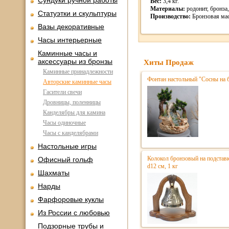
Сундуки ручной работы
Вес:
3,4 кг.
Материалы:
родонит, бронза,
Статуэтки и скульптуры
Производство:
Бронзовая мас
Вазы декоративные
Часы интерьерные
Каминные часы и
аксессуары из бронзы
Хиты Продаж
Каминные принадлежности
Фонтан настольный "Сосны на 
Авторские каминные часы
Гасители свечи
Дровницы, поленницы
Канделябры для камина
Часы одиночные
Часы с канделябрами
Настольные игры
Колокол бронзовый на подстав
Офисный гольф
d12 см, 1 кг
Шахматы
Нарды
Фарфоровые куклы
Из России с любовью
Подзорные трубы и