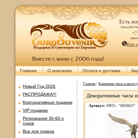
Есть во
(мы работае
+7
(мно
Или з
Главная
О компании
Оплата и доставка
Ак
/
Главная
Каминные часы и аксесс
Новый Год 2026
РАСПРОДАЖА!!!
Декоративные часы из
Корпоративные подарки
Артикул:
29855 - "SB26625"
VIP-подарки
Ретромания 30-60-х
годов
Все для покера