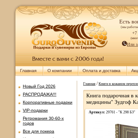
Есть во
(мы работае
+7
(мно
Или з
Главная
О компании
Оплата и доставка
Ак
/
Главная
Книги в кожаном перепле
Новый Год 2026
РАСПРОДАЖА!!!
Книга подарочная в 
медицины" Зудгоф Ка
Корпоративные подарки
VIP-подарки
Артикул:
29761 - "К 298 БЗ"
Ретромания 30-60-х
годов
Все для покера