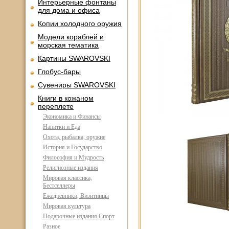
Интерьерные фонтаны
для дома и офиса
Копии холодного оружия
Модели кораблей и
морская тематика
Картины SWAROVSKI
Глобус-бары
Сувениры SWAROVSKI
Книги в кожаном
переплете
Экономика и Финансы
Напитки и Еда
Охота, рыбалка, оружие
История и Государство
Философия и Мудрость
Религиозные издания
Мировая классика,
Бестселлеры
Ежедневники, Визитницы
Мировая культура
Подарочные издания Спорт
Разное