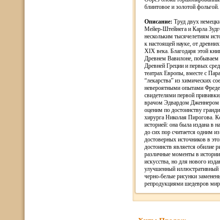
блинтовое и золотой фольгой.
Описание:
Труд двух немецк
Мейер-Штейнега и Карла Зудг
нескольким тысячелетиям ист
к настоящей науке, от древних
XIX века. Благодаря этой кни
Древнем Вавилоне, побываем
Древней Греции и первых сре
театрах Европы, вместе с Пар
“лекарства” из химических со
невероятными опытами Фреде
свидетелями первой прививки
врачом Эдвардом Дженнером п
оценим по достоинству гранд
хирурга Николая Пирогова. Кст
историей: она была издана в н
до сих пор считается одним 
достоверных источников в это
достоинств является обилие 
различные моменты в истории
искусства, но для нового изд
улучшенный иллюстративный р
черно-белые рисунки замене
репродукциями шедевров мир