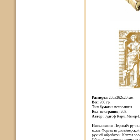
Размеры:
205х262х20 мм.
Вес:
930 гр.
Тип бумаги:
мелованная.
Кол-во страниц:
208.
Автор:
Зудгоф Карл, Мейер-
Исполнение:
Переплёт ручно
кожи. Форзац из дизайнерской 
ручной обработки. Каптал зол
Обрез блока торшонированный