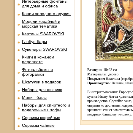
Интерьерные фонтаны
для дома и офиса
Копии холодного оружия
Модели кораблей и
морская тематика
Картины SWAROVSKI
Глобус-бары
Сувениры SWAROVSKI
Книги в кожаном
переплете
Фотоальбомы и
Размеры:
18х23 см.
фоторамки
Материалы:
дерево.
Покрытие:
биметалл (серебр
Шкатулки в подарок
Производство:
Beltrami, Итал
Наборы для пикника
В интернет-магазине Евросув
купить Икону Ангел xранитель
Мини - бары
производства. Сделайте заказ,
Наборы для спиртного и
оперативно доставить подарок
подарочные штофы
xранитель станет замечатель
подарком близкому человеку.
Сервизы кофейные
Сервизы чайные