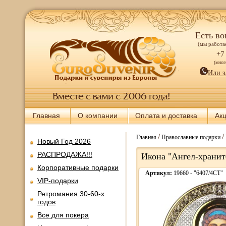
Есть во
(мы работае
+7
(мно
Или з
Главная
О компании
Оплата и доставка
Ак
/
/
Главная
Православные подарки
Новый Год 2026
РАСПРОДАЖА!!!
Икона "Ангел-xраните
Корпоративные подарки
Артикул:
19660 - "6407/4CT"
VIP-подарки
Ретромания 30-60-х
годов
Все для покера