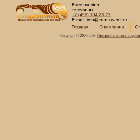
Сундуки ручной работы
Eurosuvenir.ru
Статуэтки и скульптуры
телефоны:
+7 (495)
104-33-77
Вазы декоративные
E-mail: info@eurosuvenir.ru
Часы интерьерные
Главная
О компании
Оп
Каминные часы и
Copyright © 2006-2026
Интернет-магазин подарко
аксессуары из бронзы
Настольные игры
Офисный гольф
Шахматы
Нарды
Фарфоровые куклы
Из России с любовью
Подзорные трубы и
оптика
Колокола бронзовые
Копии огнестрельного
оружия
Предметы интерьера
Православные подарки