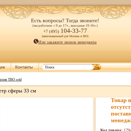
Есть вопросы? Тогда звоните!
(мы работаем: с 9 до 17ч., выходные 10-16ч.)
104-33-77
+7 (495)
(многоканальный для Москвы и МО)
Или закажите звонок менеджера
ции
Контакты
рхив ТВО sold
етр сферы 33 см
Товар 
отсутст
постав
менедж
Код товара:
179