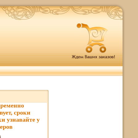
временно
вует, сроки
ки узнавайте у
еров
4