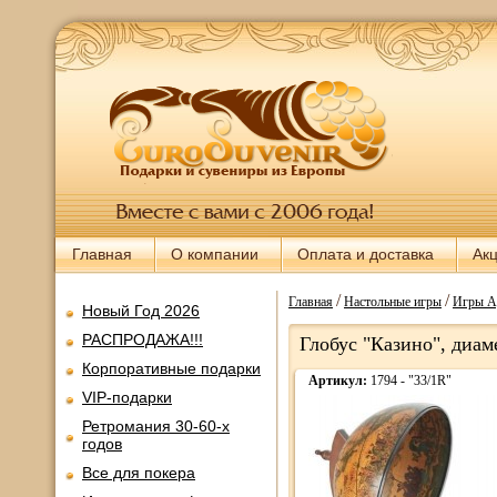
Главная
О компании
Оплата и доставка
Ак
/
/
Главная
Настольные игры
Игры А
Новый Год 2026
РАСПРОДАЖА!!!
Глобус "Казино", диам
Корпоративные подарки
Артикул:
1794 - "33/1R"
VIP-подарки
Ретромания 30-60-х
годов
Все для покера