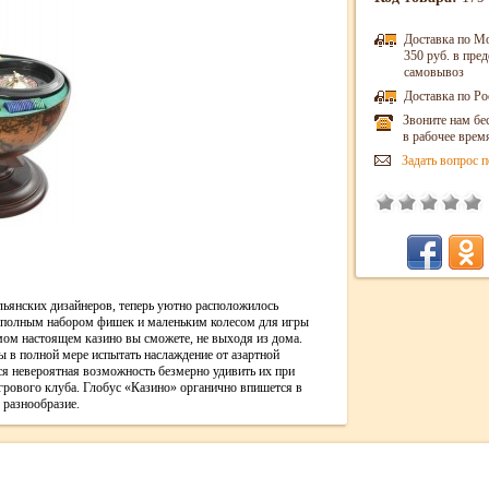
Доставка по М
350 руб. в пр
самовывоз
Доставка по Ро
Звоните нам бе
в рабочее врем
Задать вопрос п
льянских дизайнеров, теперь уютно расположилось
с полным набором фишек и маленьким колесом для игры
амом настоящем казино вы сможете, не выходя из дома.
бы в полной мере испытать наслаждение от азартной
ся невероятная возможность безмерно удивить их при
рового клуба. Глобус «Казино» органично впишется в
 разнообразие.