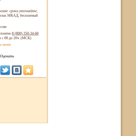
оскве:
сроки уточняйте
,
еделах МКАД, бесплатный
ссии
сплатно
8 (800)
350-34-60
я с 08 до 20ч. (МСК)
о почте
Оценить