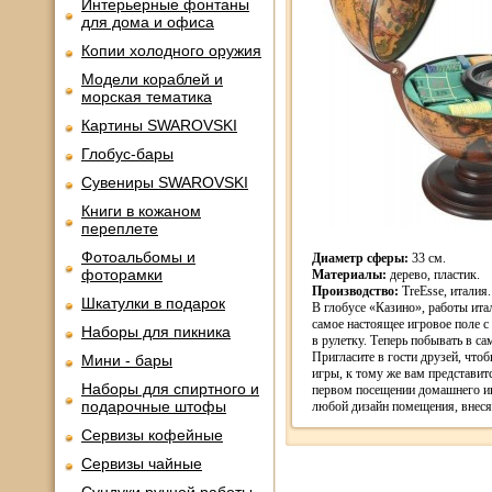
Интерьерные фонтаны
для дома и офиса
Копии холодного оружия
Модели кораблей и
морская тематика
Картины SWAROVSKI
Глобус-бары
Сувениры SWAROVSKI
Книги в кожаном
переплете
Фотоальбомы и
Диаметр сферы:
33 см.
фоторамки
Материалы:
дерево, пластик.
Производство:
TreEsse, италия.
Шкатулки в подарок
В глобусе «Казино», работы ита
самое настоящее игровое поле 
Наборы для пикника
в рулетку. Теперь побывать в с
Пригласите в гости друзей, что
Мини - бары
игры, к тому же вам представит
Наборы для спиртного и
первом посещении домашнего иг
подарочные штофы
любой дизайн помещения, внеся
Сервизы кофейные
Сервизы чайные