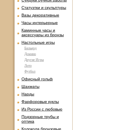
Сундуки ручной работы
Статуэтки и скульптуры
Вазы декоративные
Часы интерьерные
Каминные часы и
аксессуары из бронзы
Настольные игры
Бильярд
Домино
Другие Игры
Лото
Футбол
Офисный гольф
Шахматы
Нарды
Фарфоровые куклы
Из России с любовью
Подзорные трубы и
оптика
Колокола бронзовые