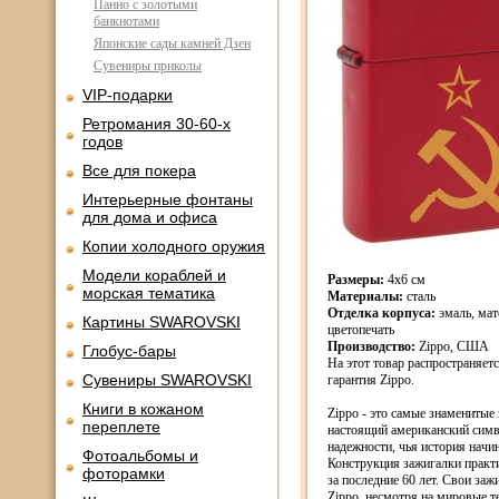
Панно с золотыми
банкнотами
Японские сады камней Дзен
Сувениры приколы
VIP-подарки
Ретромания 30-60-х
годов
Все для покера
Интерьерные фонтаны
для дома и офиса
Копии холодного оружия
Модели кораблей и
Размеры:
4х6 см
морская тематика
Материалы:
сталь
Отделка корпуса:
эмаль, мат
Картины SWAROVSKI
цветопечать
Производство:
Zippo, США
Глобус-бары
На этот товар распространяет
Сувениры SWAROVSKI
гарантия Zippo.
Книги в кожаном
Zippo - это самые знаменитые
переплете
настоящий американский симв
надежности, чья история начин
Фотоальбомы и
Конструкция зажигалки практ
фоторамки
за последние 60 лет. Свои за
Zippo, несмотря на мировые т