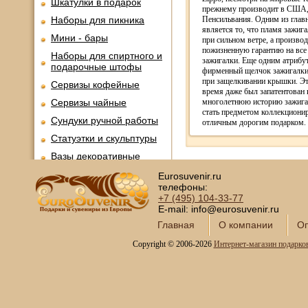
Шкатулки в подарок
прежнему производит в США,
Наборы для пикника
Пенсильвания. Одним из глав
является то, что пламя зажига
Мини - бары
при сильном ветре, а производ
пожизненную гарантию на вс
Наборы для спиртного и
зажигалки. Еще одним атрибу
подарочные штофы
фирменный щелчок зажигалки,
при защелкивании крышки. Эт
Сервизы кофейные
время даже был запатентован 
Сервизы чайные
многолетнюю историю зажига
стать предметом коллекциони
Сундуки ручной работы
отличным дорогим подарком.
Статуэтки и скульптуры
Вазы декоративные
Часы интерьерные
Eurosuvenir.ru
телефоны:
Каминные часы и
+7 (495)
104-33-77
аксессуары из бронзы
E-mail: info@eurosuvenir.ru
Настольные игры
Главная
О компании
Оп
Офисный гольф
Copyright © 2006-2026
Интернет-магазин подарко
Шахматы
Нарды
Фарфоровые куклы