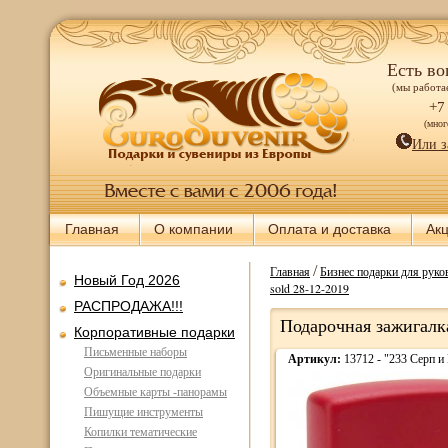
Есть во
(мы работае
+7
(мно
Или з
Главная
О компании
Оплата и доставка
Ак
/
Главная
Бизнес подарки для руков
Новый Год 2026
sold 28-12-2019
РАСПРОДАЖА!!!
Подарочная зажигалк
Корпоративные подарки
Письменные наборы
Артикул:
13712 - "233 Серп и
Оригинальные подарки
Объемные карты -панорамы
Пишущие инструменты
Копилки тематические