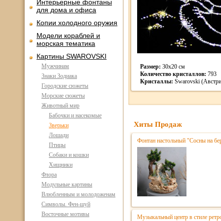
Интерьерные фонтаны
для дома и офиса
Копии холодного оружия
Модели кораблей и
морская тематика
Картины SWAROVSKI
Мужчинам
Размер:
30х20 см
Количество кристаллов:
793
Знаки Зодиака
Кристаллы:
Swarovski (Австри
Городские сюжеты
Морские сюжеты
Животный мир
Бабочки и насекомые
Хиты Продаж
Зверьки
Лошади
Фонтан настольный "Сосны на бе
Птицы
Собаки и кошки
Хищники
Флора
Модульные картины
Влюбленным и молодоженам
Символы. Фен-шуй
Восточные мотивы
Музыкальный центр в стиле ре