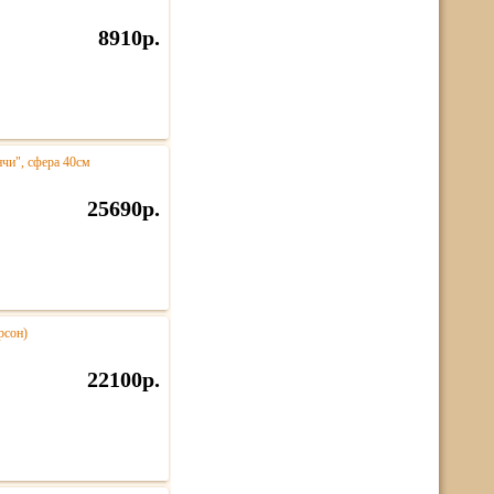
8910р.
нчи", сфера 40см
25690р.
рсон)
22100р.