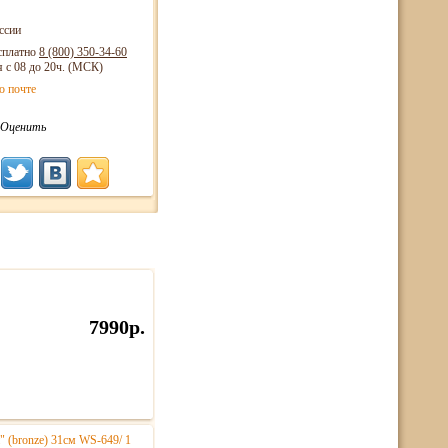
ссии
сплатно
8 (800)
350-34-60
я с 08 до 20ч. (МСК)
о почте
Оценить
7990р.
" (bronze) 31см WS-649/ 1