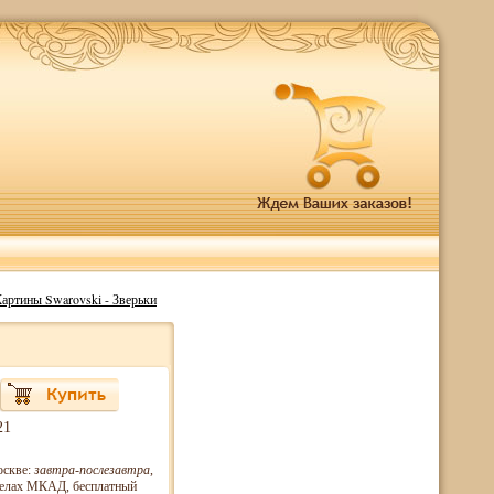
артины Swarovski - Зверьки
21
оскве:
завтра-послезавтра
,
еделах МКАД, бесплатный