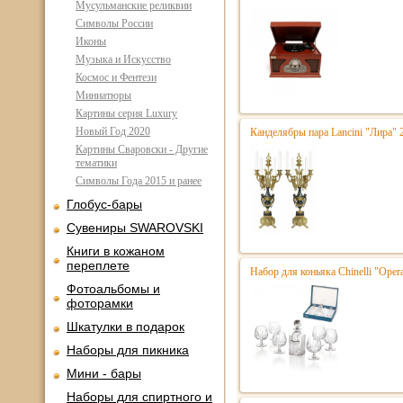
Мусульманские реликвии
Символы России
Иконы
Музыка и Искусство
Космос и Фентези
Миниатюры
Картины серия Luxury
Новый Год 2020
Канделябры пара Lancini "Лира"
Картины Сваровски - Другие
тематики
Символы Года 2015 и ранее
Глобус-бары
Сувениры SWAROVSKI
Книги в кожаном
переплете
Набор для коньяка Chinelli "Opera
Фотоальбомы и
фоторамки
Шкатулки в подарок
Наборы для пикника
Мини - бары
Наборы для спиртного и