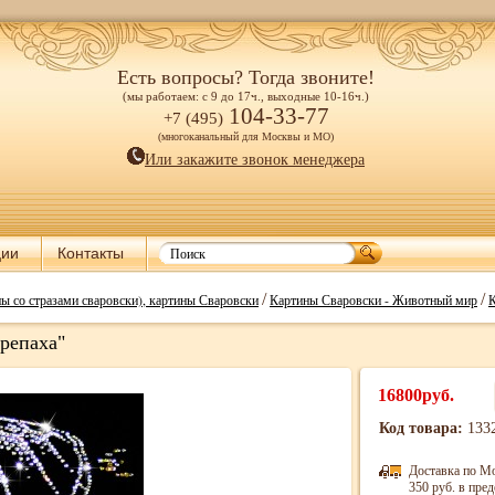
Есть вопросы? Тогда звоните!
(мы работаем: с 9 до 17ч., выходные 10-16ч.)
104-33-77
+7 (495)
(многоканальный для Москвы и МО)
Или закажите звонок менеджера
ции
Контакты
/
/
ы со стразами сваровски), картины Сваровски
Картины Сваровски - Животный мир
К
репаха"
16800руб.
Код товара:
133
Доставка по М
350 руб. в пр