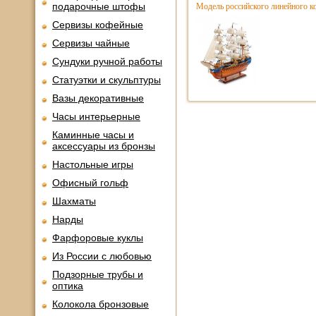
подарочные штофы
Модель российского линейного к
Сервизы кофейные
Сервизы чайные
Сундуки ручной работы
Статуэтки и скульптуры
Вазы декоративные
Часы интерьерные
Каминные часы и
аксессуары из бронзы
Настольные игры
Офисный гольф
Шахматы
Нарды
Фарфоровые куклы
Из России с любовью
Подзорные трубы и
оптика
Колокола бронзовые