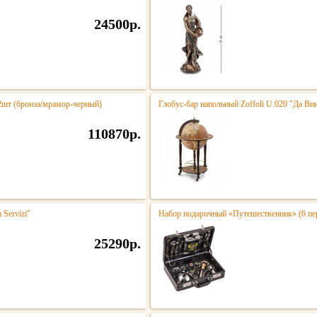
24500р.
 2шт (бронза/мрамор-черный)
Глобус-бар напольный Zoffoli U.020 "Да Ви
110870р.
 Servizi"
Набор подарочный «Путешественник» (6 пе
25290р.