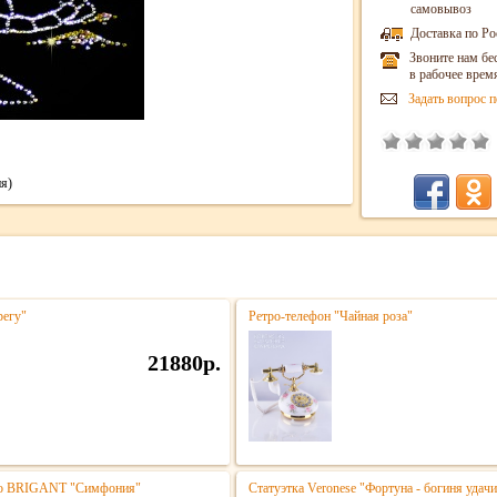
самовывоз
Доставка по Ро
Звоните нам бе
в рабочее врем
Задать вопрос п
я)
регу"
Ретро-телефон "Чайная роза"
21880р.
тро BRIGANT "Симфония"
Статуэтка Veronese "Фортуна - богиня удачи