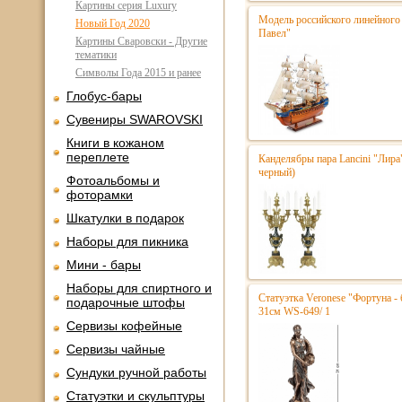
Картины серия Luxury
Модель российского линейного 
Новый Год 2020
Павел"
Картины Сваровски - Другие
тематики
Символы Года 2015 и ранее
Глобус-бары
Сувениры SWAROVSKI
Книги в кожаном
переплете
Канделябры пара Lancini "Лира
черный)
Фотоальбомы и
фоторамки
Шкатулки в подарок
Наборы для пикника
Мини - бары
Наборы для спиртного и
Статуэтка Veronese "Фортуна - 
подарочные штофы
31см WS-649/ 1
Сервизы кофейные
Сервизы чайные
Сундуки ручной работы
Статуэтки и скульптуры