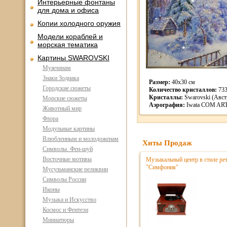
Интерьерные фонтаны
для дома и офиса
Копии холодного оружия
Модели кораблей и
морская тематика
Картины SWAROVSKI
Мужчинам
Знаки Зодиака
Размер:
40х30 см
Городские сюжеты
Количество кристаллов:
73
Кристаллы:
Swarovski (Авст
Морские сюжеты
Аэрография:
Iwata COM AR
Животный мир
Флора
Модульные картины
Влюбленным и молодоженам
Хиты Продаж
Символы. Фен-шуй
Восточные мотивы
Музыкальный центр в стиле р
"Симфония"
Мусульманские реликвии
Символы России
Иконы
Музыка и Искусство
Космос и Фентези
Миниатюры