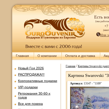
Есть во
(мы работае
+7
(мно
Или з
Главная
О компании
Оплата и доставка
Ак
/
Главная
Картины Swarovski (карт
Новый Год 2026
РАСПРОДАЖА!!!
Картина Swarovski "
Корпоративные подарки
Артикул:
13147 - "1109"
VIP-подарки
Ретромания 30-60-х
годов
Все для покера