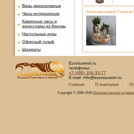
Вазы декоративные
Фонтан настольный "Сосны на 
Часы интерьерные
Каминные часы и
аксессуары из бронзы
Настольные игры
Офисный гольф
Шахматы
Нарды
Eurosuvenir.ru
Фарфоровые куклы
телефоны:
Из России с любовью
+7 (495)
104-33-77
E-mail: info@eurosuvenir.ru
Подзорные трубы и
Главная
О компании
Оп
оптика
Колокола бронзовые
Copyright © 2006-2026
Интернет-магазин подарко
Копии огнестрельного
оружия
Предметы интерьера
Православные подарки
Открытки и конверты для
денег