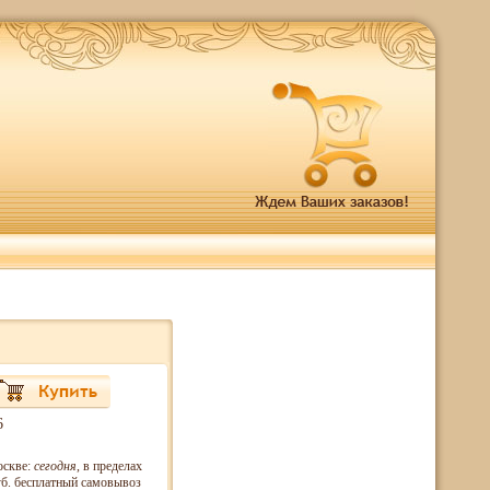
6
оскве:
сегодня
, в пределах
б. бесплатный самовывоз