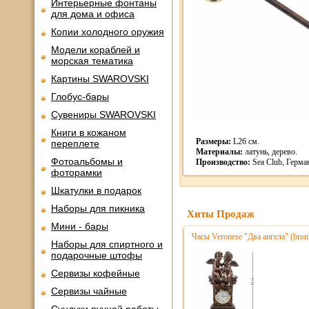
Интерьерные фонтаны
для дома и офиса
Копии холодного оружия
Модели кораблей и
морская тематика
Картины SWAROVSKI
Глобус-бары
Сувениры SWAROVSKI
Книги в кожаном
Размеры:
L26 см.
переплете
Материалы:
латунь, дерево.
Фотоальбомы и
Производство:
Sea Club, Герма
фоторамки
Шкатулки в подарок
Наборы для пикника
Хиты Продаж
Мини - бары
Часы Veronese "Два ангела" (bro
Наборы для спиртного и
подарочные штофы
Сервизы кофейные
Сервизы чайные