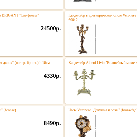
тро BRIGANT "Симфония"
Канделябр в древнеримском стиле Veronese 
690/ 2
24500р.
ля двоих" (полир. бронза) h.16см
Канделябр Alberti Livio "Волшебный момент
4330р.
" (bronze)
Часы Veronese "Девушка и розы" (bronze/go
8490р.