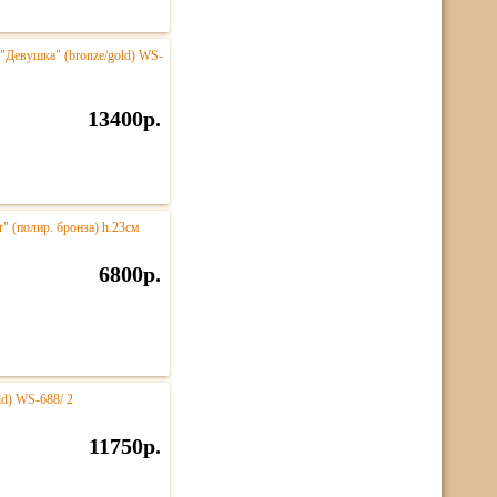
"Девушка" (bronze/gold) WS-
13400р.
" (полир. бронза) h.23см
6800р.
ld) WS-688/ 2
11750р.