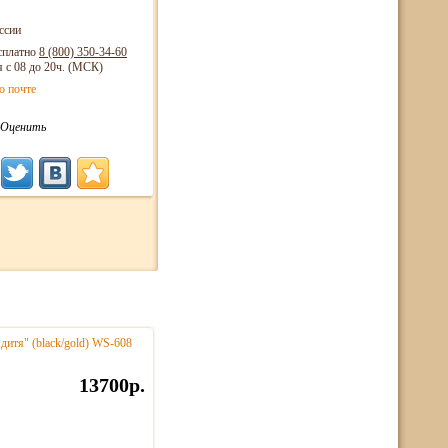
ссии
сплатно
8 (800)
350-34-60
я с 08 до 20ч. (МСК)
о почте
Оценить
 дитя" (black/gold) WS-608
13700р.