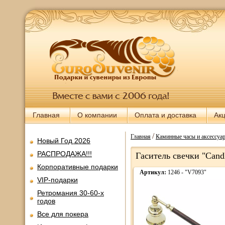
Главная
О компании
Оплата и доставка
Ак
/
Главная
Каминные часы и аксессуа
Новый Год 2026
РАСПРОДАЖА!!!
Гаситель свечки "Cand
Корпоративные подарки
Артикул:
1246 - "V7093"
VIP-подарки
Ретромания 30-60-х
годов
Все для покера