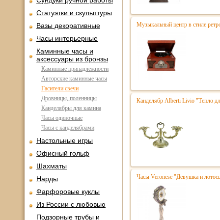
Сундуки ручной работы
Статуэтки и скульптуры
Музыкальный центр в стиле ре
Вазы декоративные
Часы интерьерные
Каминные часы и
аксессуары из бронзы
Каминные принадлежности
Авторские каминные часы
Гасители свечи
Дровницы, поленницы
Канделябр Alberti Livio "Тепло д
Канделябры для камина
Часы одиночные
Часы с канделябрами
Настольные игры
Офисный гольф
Шахматы
Часы Veronese "Девушка и лотосы
Нарды
Фарфоровые куклы
Из России с любовью
Подзорные трубы и