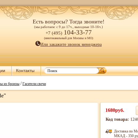
Есть вопросы? Тогда звоните!
(мы работаем: с 9 до 17ч., выходные 10-16ч.)
104-33-77
+7 (495)
(многоканальный для Москвы и МО)
Или закажите звонок менеджера
ции
Контакты
/
ры из бронзы
Гасители свечи
le"
1680руб.
Код товара:
124
Доставка по М
МКАД - 350 ру