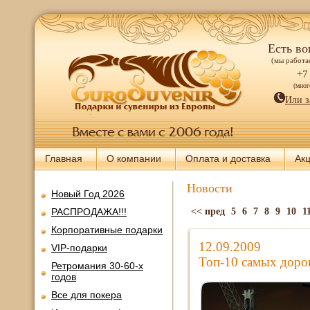
Есть во
(мы работае
+7
(мно
Или з
Главная
О компании
Оплата и доставка
Ак
Новости
Новый Год 2026
РАСПРОДАЖА!!!
<< пред
5
6
7
8
9
10
1
Корпоративные подарки
12.09.2009
VIP-подарки
Топ-10 самых доро
Ретромания 30-60-х
годов
Все для покера