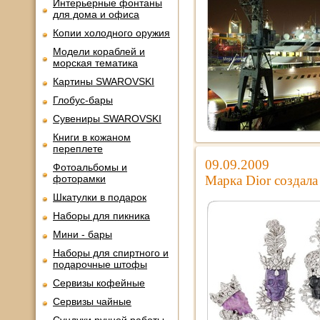
Интерьерные фонтаны
для дома и офиса
Копии холодного оружия
Модели кораблей и
морская тематика
Картины SWAROVSKI
Глобус-бары
Сувениры SWAROVSKI
Книги в кожаном
переплете
09.09.2009
Фотоальбомы и
фоторамки
Марка Dior создал
Шкатулки в подарок
Наборы для пикника
Мини - бары
Наборы для спиртного и
подарочные штофы
Сервизы кофейные
Сервизы чайные