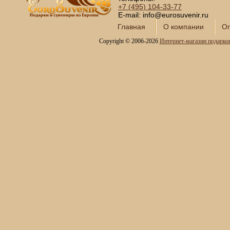
Сундуки ручной работы
+7 (495)
104-33-77
Статуэтки и скульптуры
E-mail: info@eurosuvenir.ru
Вазы декоративные
Главная
О компании
Оп
Часы интерьерные
Copyright © 2006-2026
Интернет-магазин подарко
Каминные часы и
аксессуары из бронзы
Настольные игры
Офисный гольф
Шахматы
Нарды
Фарфоровые куклы
Из России с любовью
Подзорные трубы и
оптика
Колокола бронзовые
Копии огнестрельного
оружия
Предметы интерьера
Православные подарки