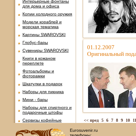
Интерьерные фонтаны
для дома и офиса
Копии холодного оружия
Модели кораблей и
морская тематика
Картины SWAROVSKI
Глобус-бары
01.12.2007
Сувениры SWAROVSKI
Оригинальный подар
Книги в кожаном
переплете
Фотоальбомы и
фоторамки
Шкатулки в подарок
Наборы для пикника
Мини - бары
Наборы для спиртного и
подарочные штофы
Сервизы кофейные
<< пред
5
6
7
8
9
10
1
Сервизы чайные
Eurosuvenir.ru
телефоны: