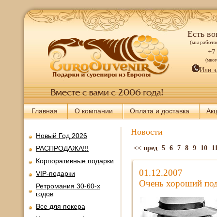
Есть во
(мы работае
+7
(мно
Или з
Главная
О компании
Оплата и доставка
Ак
Новости
Новый Год 2026
РАСПРОДАЖА!!!
<< пред
5
6
7
8
9
10
1
Корпоративные подарки
01.12.2007
VIP-подарки
Очень хороший под
Ретромания 30-60-х
годов
Все для покера