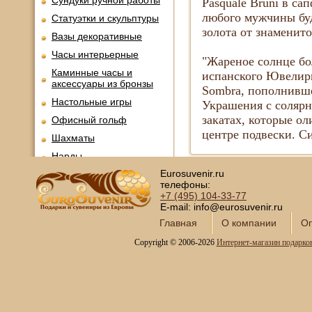
Сундуки ручной работы
Pasquale Bruni в са
любого мужчины буд
Статуэтки и скульптуры
золота от знаменито
Вазы декоративные
Часы интерьерные
"Жареное солнце бо
Каминные часы и
испанского Ювелирно
аксессуары из бронзы
Sombra, пополнивше
Настольные игры
Украшения с соляр
закатах, которые о
Офисный гольф
центре подвески. С
Шахматы
Нарды
Eurosuvenir.ru
Фарфоровые куклы
телефоны:
Из России с любовью
+7 (495)
104-33-77
E-mail: info@eurosuvenir.ru
Подзорные трубы и
оптика
Главная
О компании
Оп
Колокола бронзовые
Copyright © 2006-2026
Интернет-магазин подарко
Копии огнестрельного
оружия
Предметы интерьера
Православные подарки