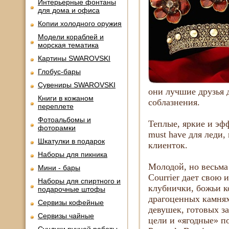
Интерьерные фонтаны
для дома и офиса
Копии холодного оружия
Модели кораблей и
морская тематика
Картины SWAROVSKI
Глобус-бары
Сувениры SWAROVSKI
они лучшие друзья 
Книги в кожаном
соблазнения.
переплете
Фотоальбомы и
Теплые, яркие и эф
фоторамки
must have для леди
Шкатулки в подарок
клиенток.
Наборы для пикника
Молодой, но весьм
Мини - бары
Courrier дает свою
Наборы для спиртного и
клубнички, божьи к
подарочные штофы
драгоценных камнях
Сервизы кофейные
девушек, готовых з
Сервизы чайные
цели и «ягодные» по