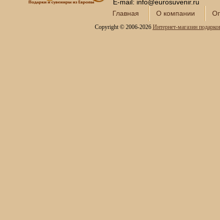
Интерьерные фонтаны
E-mail: info@eurosuvenir.ru
для дома и офиса
Главная
О компании
Оп
Копии холодного оружия
Copyright © 2006-2026
Интернет-магазин подарко
Модели кораблей и
морская тематика
Картины SWAROVSKI
Глобус-бары
Сувениры SWAROVSKI
Книги в кожаном
переплете
Фотоальбомы и
фоторамки
Шкатулки в подарок
Наборы для пикника
Мини - бары
Наборы для спиртного и
подарочные штофы
Сервизы кофейные
Сервизы чайные