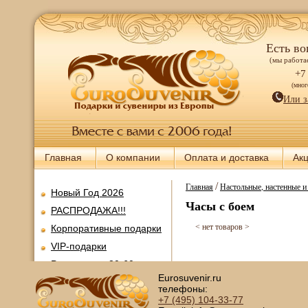
Есть во
(мы работае
+7
(мно
Или з
Главная
О компании
Оплата и доставка
Ак
/
Главная
Настольные, настенные 
Новый Год 2026
Часы с боем
РАСПРОДАЖА!!!
< нет товаров >
Корпоративные подарки
VIP-подарки
Ретромания 30-60-х
годов
Eurosuvenir.ru
телефоны:
Все для покера
+7 (495)
104-33-77