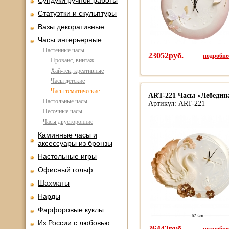
Сундуки ручной работы
Статуэтки и скульптуры
Вазы декоративные
Часы интерьерные
Настенные часы
23052руб.
подробнее
Прованс, винтаж
Хай-тек, креативные
Часы детские
Часы тематические
ART-221 Часы «Лебедин
Настольные часы
Артикул: ART-221
Песочные часы
Часы двусторонние
Каминные часы и
аксессуары из бронзы
Настольные игры
Офисный гольф
Шахматы
Нарды
Фарфоровые куклы
Из России с любовью
26442руб.
подробнее