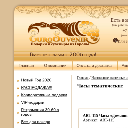
Есть во
(мы работае
+7
(мно
Или з
Главная
О компании
Оплата и доставка
Ак
/
Главная
Настольные, настенные 
Новый Год 2026
Часы тематические
РАСПРОДАЖА!!!
Корпоративные подарки
VIP-подарки
Ретромания 30-60-х
годов
ART-115 Часы «Домашн
Артикул: ART-115
Все для покера