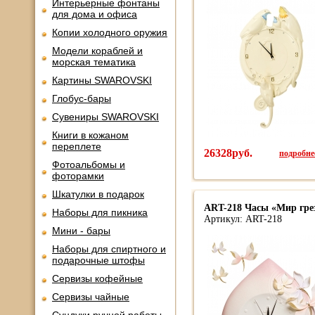
Интерьерные фонтаны
для дома и офиса
Копии холодного оружия
Модели кораблей и
морская тематика
Картины SWAROVSKI
Глобус-бары
Сувениры SWAROVSKI
Книги в кожаном
переплете
26328руб.
подробнее
Фотоальбомы и
фоторамки
Шкатулки в подарок
ART-218 Часы «Мир гре
Наборы для пикника
Артикул: ART-218
Мини - бары
Наборы для спиртного и
подарочные штофы
Сервизы кофейные
Сервизы чайные