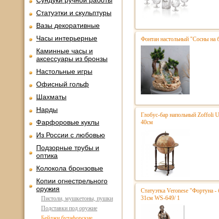
Сундуки ручной работы
Статуэтки и скульптуры
Вазы декоративные
Часы интерьерные
Фонтан настольный "Сосны на 
Каминные часы и
аксессуары из бронзы
Настольные игры
Офисный гольф
Шахматы
Нарды
Глобус-бар напольный Zoffoli 
Фарфоровые куклы
40см
Из России с любовью
Подзорные трубы и
оптика
Колокола бронзовые
Копии огнестрельного
оружия
Статуэтка Veronese "Фортуна - 
31см WS-649/ 1
Пистоли, мушкетоны, пушки
Подставки под оружие
Бейджи бутафорские