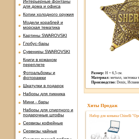
Интерьерные фонтаны
для дома и офиса
Копии холодного оружия
Модели кораблей и
морская тематика
Картины SWAROVSKI
Глобус-бары
Сувениры SWAROVSKI
Книги в кожаном
переплете
Фотоальбомы и
Размер:
H = 6,5 см.
фоторамки
Материал:
металл, застежка т
Производство:
Denix, Испани
Шкатулки в подарок
Наборы для пикника
Мини - бары
Хиты Продаж
Наборы для спиртного и
подарочные штофы
Набор для коньяка Chinelli "Ope
Сервизы кофейные
Сервизы чайные