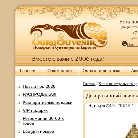
Есть во
(мы работае
+7
(мно
Или з
Главная
О компании
Оплата и доставка
Ак
/
Главная
Копии огнестрельного о
Новый Год 2026
РАСПРОДАЖА!!!
Декоративный значок
Корпоративные подарки
Артикул:
25156 - "DE-104"
VIP-подарки
Ретромания 30-60-х
годов
Все для покера