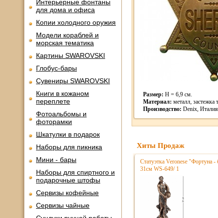
Интерьерные фонтаны
для дома и офиса
Копии холодного оружия
Модели кораблей и
морская тематика
Картины SWAROVSKI
Глобус-бары
Сувениры SWAROVSKI
Книги в кожаном
Размер:
H = 6,9 см.
переплете
Материал:
металл, застежка т
Производство:
Denix, Италия
Фотоальбомы и
фоторамки
Шкатулки в подарок
Хиты Продаж
Наборы для пикника
Мини - бары
Статуэтка Veronese "Фортуна - 
31см WS-649/ 1
Наборы для спиртного и
подарочные штофы
Сервизы кофейные
Сервизы чайные