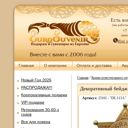
Есть во
(мы работае
+7
(мно
Или з
Главная
О компании
Оплата и доставка
Ак
/
Главная
Копии огнестрельного о
Новый Год 2026
РАСПРОДАЖА!!!
Декоративный бейдж
Корпоративные подарки
Артикул:
25161 - "DE-113-L"
VIP-подарки
Ретромания 30-60-х
годов
Все для покера