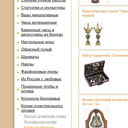
Сундуки ручной работы
Статуэтки и скульптуры
Канделябры пара Lancini "Лира
Вазы декоративные
черный)
Часы интерьерные
Каминные часы и
аксессуары из бронзы
Настольные игры
Офисный гольф
Набор подарочный «Путешестве
Шахматы
Нарды
Фарфоровые куклы
Из России с любовью
Подзорные трубы и
оптика
Колокола бронзовые
Колокол бронзовый на подстав
d12 см, 1 кг
Копии огнестрельного
оружия
Пистоли, мушкетоны, пушки
Подставки под оружие
Бейджи бутафорские