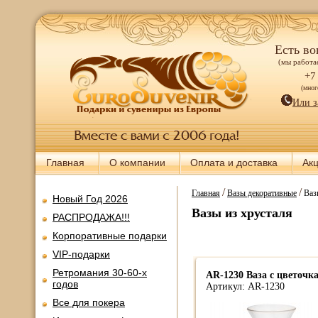
Есть во
(мы работае
+7
(мно
Или з
Главная
О компании
Оплата и доставка
Ак
/
/
Главная
Вазы декоративные
Ваз
Новый Год 2026
Вазы из хрусталя
РАСПРОДАЖА!!!
Корпоративные подарки
VIP-подарки
Ретромания 30-60-х
AR-1230 Ваза с цветоч
годов
Артикул: AR-1230
Все для покера