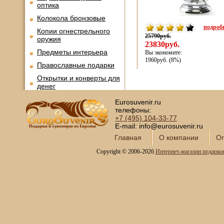
оптика
Колокола бронзовые
подробн
Копии огнестрельного
25790руб.
оружия
23830руб.
Предметы интерьера
Вы экономите:
1960руб. (8%)
Православные подарки
Открытки и конверты для
денег
Сувениры курительной
Eurosuvenir.ru
тематики
телефоны:
+7 (495)
104-33-77
Новинки месяца
E-mail: info@eurosuvenir.ru
Главная
О компании
Оп
Copyright © 2006-2026
Интернет-магазин подарко