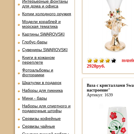
Интерьерные фонтаны
для дома и офиса
Копии холодного оружия
Модели кораблей и
морская тематика
Картины SWAROVSKI
Глобус-бары
Сувениры SWAROVSKI
Книги в кожаном
подробн
переплете
2928руб.
Фотоальбомы и
фоторамки
Шкатулки в подарок
Ваза с кристаллами Swa
Наборы для пикника
настроение"
Артикул: 1639
Мини - бары
Наборы для спиртного и
подарочные штофы
Сервизы кофейные
Сервизы чайные