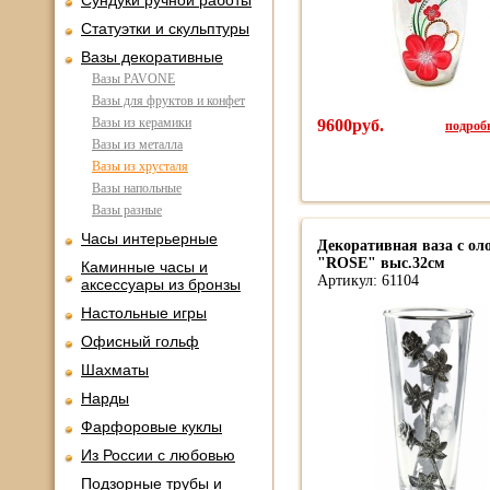
Сундуки ручной работы
Статуэтки и скульптуры
Вазы декоративные
Вазы PAVONE
Вазы для фруктов и конфет
Вазы из керамики
9600руб.
подробн
Вазы из металла
Вазы из хрусталя
Вазы напольные
Вазы разные
Часы интерьерные
Декоративная ваза с о
"ROSE" выс.32см
Каминные часы и
Артикул: 61104
аксессуары из бронзы
Настольные игры
Офисный гольф
Шахматы
Нарды
Фарфоровые куклы
Из России с любовью
Подзорные трубы и