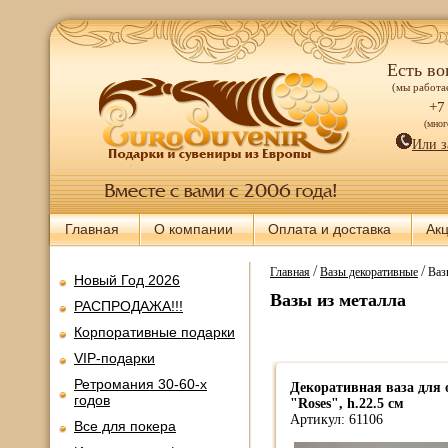
Есть во
(мы работае
+7
(мно
Или з
Главная
О компании
Оплата и доставка
Ак
/
/
Главная
Вазы декоративные
Ваз
Новый Год 2026
Вазы из металла
РАСПРОДАЖА!!!
Корпоративные подарки
VIP-подарки
Ретромания 30-60-х
Декоративная ваза для 
годов
"Roses", h.22.5 см
Артикул: 61106
Все для покера