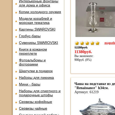
Интерьерные фонтаны
для дома и офиса
Копии холодного оружия
Модели кораблей и
морская тематика
Картины SWAROVSKI
Глобус-бары
Сувениры SWAROVSKI
подробн
12280руб.
Книги в кожаном
11380руб.
переплете
Вы экономите:
Фотоальбомы и
900руб. (8%)
фоторамки
Шкатулки в подарок
Наборы для пикника
Чаша на подставке из де
Мини - бары
"Renaissance" h34см.
Наборы для спиртного и
Артикул: 61219
подарочные штофы
Сервизы кофейные
Сервизы чайные