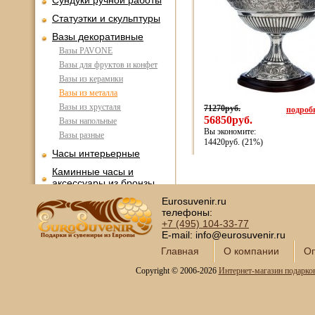
Сундуки ручной работы
Статуэтки и скульптуры
Вазы декоративные
Вазы PAVONE
Вазы для фруктов и конфет
Вазы из керамики
Вазы из металла
Вазы из хрусталя
71270руб.
подробн
56850руб.
Вазы напольные
Вы экономите:
Вазы разные
14420руб. (21%)
Часы интерьерные
Каминные часы и
аксессуары из бронзы
Настольные игры
Eurosuvenir.ru
телефоны:
Офисный гольф
+7 (495)
104-33-77
E-mail: info@eurosuvenir.ru
Шахматы
Главная
О компании
Оп
Нарды
Copyright © 2006-2026
Интернет-магазин подарко
Фарфоровые куклы
Из России с любовью
Подзорные трубы и