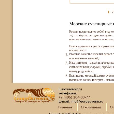
1
2
Морские сувенирные 
Кортик представляет собой вид х
то, что кортик сегодня выступает
один мужчина не сможет остаться
Если вы решили купить кортик су
преимуществ:
Высокое качество изделия делает 
оригинальных изделий;
Наш интернет - магазин предостав
символичными узорами, гербами и 
иному роду войск;
Если нужно морской кортик сувен
именно на нашем интернет - магази
Eurosuvenir.ru
телефоны:
+7 (495)
104-33-77
E-mail: info@eurosuvenir.ru
Главная
О компании
Оп