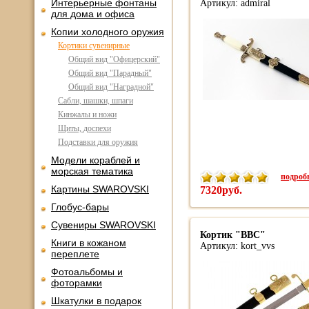
Интерьерные фонтаны
Артикул: admiral
для дома и офиса
Копии холодного оружия
Кортики сувенирные
Общий вид "Офицерский"
Общий вид "Парадный"
Общий вид "Наградной"
Сабли, шашки, шпаги
Кинжалы и ножи
Щиты, доспехи
Подставки для оружия
Модели кораблей и
морская тематика
подробн
Картины SWAROVSKI
7320руб.
Глобус-бары
Сувениры SWAROVSKI
Кортик "ВВС"
Книги в кожаном
Артикул: kort_vvs
переплете
Фотоальбомы и
фоторамки
Шкатулки в подарок