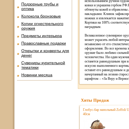
использованием ручной худож
Подзорные трубы и
ковки и украшена гербом РФ
оптика
обтянуты кожей и обрамлены
накладками. Клинок зафиксир
Колокола бронзовые
ножнах и извлекается нажатие
Кортики на 100% соответств
Копии огнестрельного
наградным.
оружия
Предметы интерьера
Великолепное сувенирное ору
может украсить любой интерье
Православные подарки
независимо от его стилистиче
оформления. Во все времена 
Открытки и конверты для
оружие было любимо сильной
денег
человечества. Ни один мужчин
останется равнодушным при в
Сувениры курительной
искусно выполненного кортика
тематики
оставит его равнодушным и де
начертанный на лезвии старо
Новинки месяца
шрифтом – «За Веру и Вернос
Хиты Продаж
Глобус-бар напольный Zoffoli 
40см