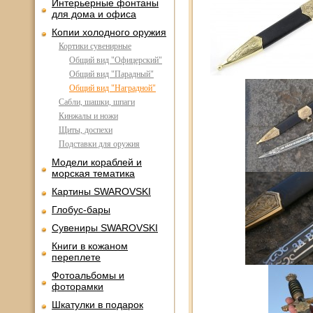
Интерьерные фонтаны
для дома и офиса
Копии холодного оружия
Кортики сувенирные
Общий вид "Офицерский"
Общий вид "Парадный"
Общий вид "Наградной"
Сабли, шашки, шпаги
Кинжалы и ножи
Щиты, доспехи
Подставки для оружия
Модели кораблей и
морская тематика
Картины SWAROVSKI
Глобус-бары
Сувениры SWAROVSKI
Книги в кожаном
переплете
Фотоальбомы и
фоторамки
Шкатулки в подарок