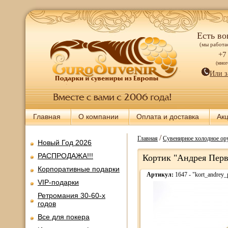
Есть во
(мы работае
+7
(мно
Или з
Главная
О компании
Оплата и доставка
Ак
/
Главная
Сувенирное холодное ору
Новый Год 2026
РАСПРОДАЖА!!!
Кортик "Андрея Перв
Корпоративные подарки
Артикул:
1647 - "kort_andrey_
VIP-подарки
Ретромания 30-60-х
годов
Все для покера