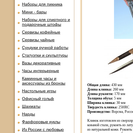
Наборы для пикника
Мини - бары
Наборы для спиртного и
подарочные штофы
Сервизы кофейные
Сервизы чайные
Сундуки ручной работы
Статуэтки и скульптуры
Вазы декоративные
Часы интерьерные
Каминные часы и
аксессуары из бронзы
Общая длина:
430 мм
Длина клинка:
260 мм
Настольные игры
Длина рукояти:
170 мм
Офисный гольф
Толщина обуха:
5 мм
Ширина клинка:
30 мм
Шахматы
Твердость клинка:
25HRC
Производство:
Ворсма, Росси
Нарды
Клинок изготовлен из сверхп
Фарфоровые куклы
кованой стали, рукоять из лат
Из России с любовью
из натуральной кожи. Рукоять