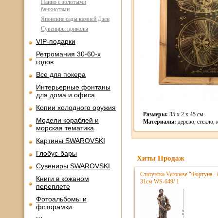
Панно с золотыми
банкнотами
Японские сады камней Дзен
Сувениры приколы
VIP-подарки
Ретромания 30-60-х
годов
Все для покера
Интерьерные фонтаны
для дома и офиса
Копии холодного оружия
Размеры:
35 x 2 x 45 cм.
Модели кораблей и
Материалы:
дерево, стекло,
морская тематика
Картины SWAROVSKI
Глобус-бары
Хиты Продаж
Сувениры SWAROVSKI
Статуэтка Veronese "Фортуна - 
Книги в кожаном
31см WS-649/ 1
переплете
Фотоальбомы и
фоторамки