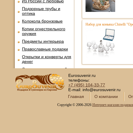
Из России с любовью
Подзорные трубы и
оптика
Колокола бронзовые
Набор для коньяка Chinelli "Ope
Копии огнестрельного
оружия
Предметы интерьера
Православные подарки
Открытки и конверты для
денег
Сувениры курительной
тематики
Eurosuvenir.ru
телефоны:
Новинки месяца
+7 (495)
104-33-77
E-mail: info@eurosuvenir.ru
Главная
О компании
Оп
Copyright © 2006-2026
Интернет-магазин подарко