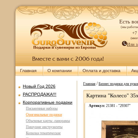
Есть во
(мы работае
+7
(мно
Или з
Главная
О компании
Оплата и доставка
Ак
/
Главная
Бизнес подарки для руков
Новый Год 2026
РАСПРОДАЖА!!!
Картина "Колесо" 35х
Корпоративные подарки
Артикул:
21381 - "29307"
Письменные наборы
Оригинальные подарки
Объемные карты -панорамы
Пишущие инструменты
Копилки тематические