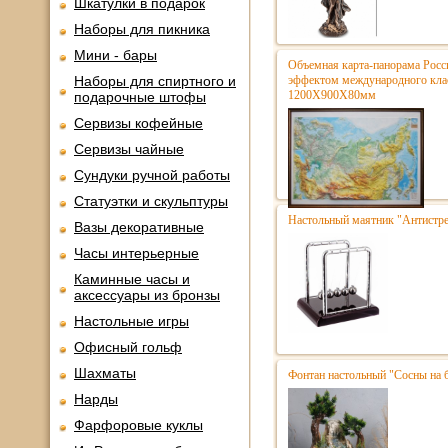
Шкатулки в подарок
Наборы для пикника
Мини - бары
Объемная карта-панорама Росс
Наборы для спиртного и
эффектом международного кла
1200Х900Х80мм
подарочные штофы
Сервизы кофейные
Сервизы чайные
Сундуки ручной работы
Статуэтки и скульптуры
Настольный маятник "Антистре
Вазы декоративные
Часы интерьерные
Каминные часы и
аксессуары из бронзы
Настольные игры
Офисный гольф
Шахматы
Фонтан настольный "Сосны на 
Нарды
Фарфоровые куклы